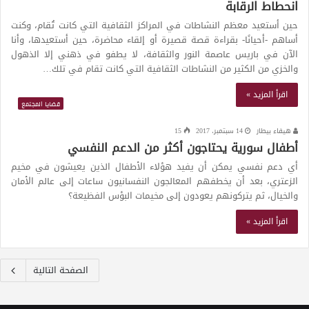
انحطاط الرقابة
حين أستعيد معظم النشاطات في المراكز الثقافية التي كانت تُقام، وكنت
أساهم -أحيانًا- بقراءة قصة قصيرة أو إلقاء محاضرة، حين أستعيدها، وأنا
الآن في باريس عاصمة النور والثقافة، لا يطفو في ذهني إلا الذهول
والخزي من الكثير من النشاطات الثقافية التي كانت تقام في تلك…
اقرأ المزيد »
قضايا المجتمع
هيفاء بيطار
14 سبتمبر، 2017
15
أطفال سورية يحتاجون أكثر من الدعم النفسي
أي دعم نفسي يمكن أن يفيد هؤلاء الأطفال الذين يعيشون في مخيم
الزعتري، بعد أن يخطفهم المعالجون النفسانيون ساعات إلى عالم الأمان
والخيال، ثم يتركونهم يعودون إلى مخيمات البؤس الفظيعة؟
اقرأ المزيد »
الصفحة التالية