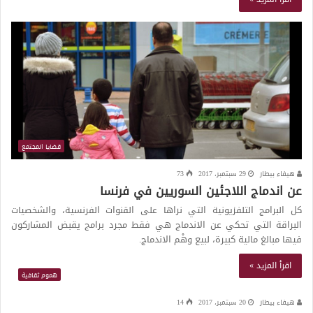
قضايا المجتمع
هيفاء بيطار
29 سبتمبر، 2017
73
عن اندماج اللاجئين السوريين في فرنسا
كل البرامج التلفزيونية التي نراها على القنوات الفرنسية، والشخصيات
البراقة التي تحكي عن الاندماج هي فقط مجرد برامج يقبض المشاركون
فيها مبالغ مالية كبيرة، لبيع وهْم الاندماج.
اقرأ المزيد »
هموم ثقافية
هيفاء بيطار
20 سبتمبر، 2017
14