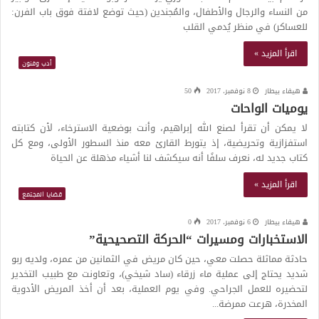
من النساء والرجال والأطفال، والمُجندين (حيث توضع لافتة فوق باب الفرن:
للعساكر) في منظر يُدمي القلب
اقرأ المزيد »
أدب وفنون
هيفاء بيطار
8 نوفمبر، 2017
50
يوميات الواحات
لا يمكن أن تقرأ لصنع الله إبراهيم، وأنت بوضعية الاسترخاء، لأن كتابته
استفزازية وتحريضية، إذ يتورط القارئ معه منذ السطور الأولى، ومع كل
كتاب جديد له، نعرف سلفًا أنه سيكشف لنا أشياء مذهلة عن الحياة
اقرأ المزيد »
قضايا المجتمع
هيفاء بيطار
6 نوفمبر، 2017
0
الاستخبارات ومسيرات “الحركة التصحيحية”
حادثة مماثلة حصلت معي، حين كان مريض في الثمانين من عمره، ولديه ربو
شديد يحتاج إلى عملية ماء زرقاء (ساد شيخي)، وتعاونت مع طبيب التخدير
لتحضيره للعمل الجراحي. وفي يوم العملية، بعد أن أخذ المريض الأدوية
المخدرة، هرعت ممرضة...