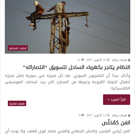
قضايا المجتمع
هيفاء بيطار
19 أكتوبر، 2017
12
النظام يتاجر بكهرباء الساحل لتسويق “انتصاراته”
وأذكر جيدًا أن التلفزيون السوري، بعد كل مجزرة في سورية (مثل مجزرة
أطفال الحولة المُروعة وغيرها من المجازر)، كان يبث لساعات الموسيقى
الكلاسيكية!
اقرأ المزيد »
هموم ثقافية
هيفاء بيطار
11 أكتوبر، 2017
0
الفن كمُخلّص
الفن يُرقي النفس، والحسّ الجمالي والفني مضاد قوي للعنف. ولا يوجد أي