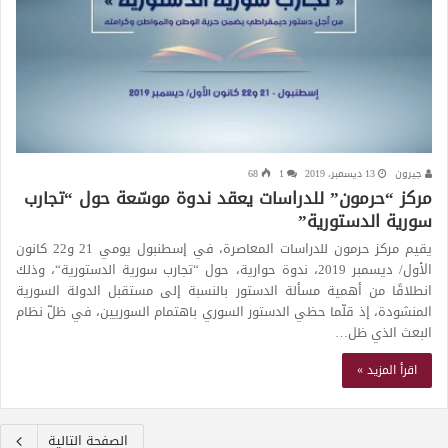
جيرون
13 ديسمبر، 2019
1
68
مركز “حرمون” للدراسات يعقد ندوة موسّعة حول “تجارب
سورية الدستورية”
يقيم مركز حرمون للدراسات المعاصرة، في إسطنبول يومي 21 و22 كانون
الأول/ ديسمبر 2019، ندوة حوارية، حول “تجارب سورية الدستورية“، وذلك
انطلاقًا من أهمية مسألة الدستور بالنسبة إلى مستقبل الدولة السورية
المنشودة، إذ قلّما حظي الدستور السوري باهتمام السوريين، في ظلّ نظام
البعث الذي ظل…
اقرأ المزيد »
الصفحة التالية