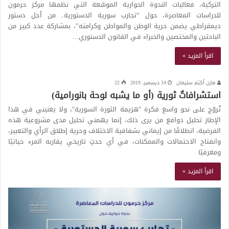
التركية، فعاليات الندوة الحوارية الموسّعة التي نظمها مركز حرمون
للدراسات المعاصرة، حول “تجارب سورية الدستورية.. من أجل دستور
ديمقراطي يضمن حرية الوطن والمواطن وكرامته”، بمشاركة عدد كبير من
الباحثين والمختصين والخبراء في القانون الدستوري…
اقرأ المزيد »
مازن أكثم سليمان
24 ديسمبر، 2019
22
استشرافاتٌ ثورية (أو ما يشبه لوحة بانورامية)
تُروّج على نحو واسع فكرة "هزيمة الثورة السورية"، ولا يعنيني في هذا
الإطار تحليل دوافع من يرى ذلك، إنما يهمني تحليل مدى مشروعية هذه
الفرضية، انطلاقًا من إيماني بشفافية الاختلاف وحرية إطلاق الرأي والتعبير،
وانفتاح الاحتمالات والممكنات، في أي حدثٍ تاريخي يقاربه المرء حياتيًا
ومعرفيًا
اقرأ المزيد »