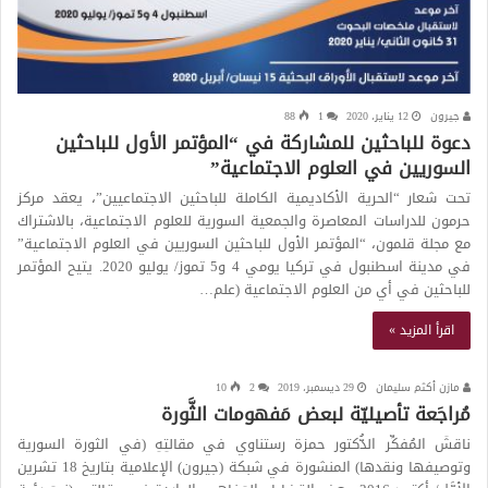
جيرون
12 يناير، 2020
1
88
دعوة للباحثين للمشاركة في “المؤتمر الأول للباحثين
السوريين في العلوم الاجتماعية”
تحت شعار “الحرية الأكاديمية الكاملة للباحثين الاجتماعيين”، يعقد مركز
حرمون للدراسات المعاصرة والجمعية السورية للعلوم الاجتماعية، بالاشتراك
مع مجلة قلمون، “المؤتمر الأول للباحثين السوريين في العلوم الاجتماعية”
في مدينة اسطنبول في تركيا يومي 4 و5 تموز/ يوليو 2020. يتيح المؤتمر
للباحثين في أي من العلوم الاجتماعية (علم…
اقرأ المزيد »
مازن أكثم سليمان
29 ديسمبر، 2019
2
10
مُراجَعة تأصيليّة لبعض مَفهومات الثَّورة
ناقشَ المُفكِّر الدُّكتور حمزة رستناوي في مقالتِهِ (في الثورة السورية
وتوصيفها ونقدها) المنشورة في شبكة (جيرون) الإعلامية بتاريخ 18 تشرين