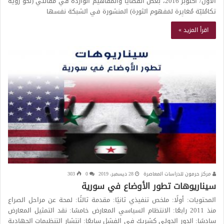
الأوَّل/ أكتوبر 2016، بعض القضايا والمَفاهيم الواردة في مقالتي (نحوَ رؤية
تكامُليّة مُغايِرة لمَفهوم الثورة) المنشورة في الشبكة نفسها
اقرأ المزيد »
مركز حرمون للدراسات المعاصرة
28 ديسمبر، 2019
0
303
سيناريوهات تطور الأوضاع في سورية
المحتويات: أولًا: ملخص تنفيذي ثانيًا: مقدمة ثالثًا: لمحة عن مراحل الصراع
منذ 2011 رابعًا: الانتظام السياسي المعارض خامسًا: نقد التمثيل المعارض
سادسًا: الدور الدولي كشريك في الفشل سابعًا: انتشار التنظيمات الجهادية