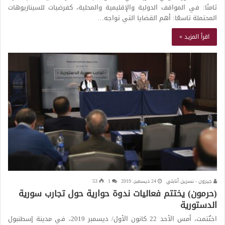
ثامنًا: في المواقف الدولية والإقليمية والمحلية، كفرضيات للسيناريوهات
المحتملة تاسعًا: أهم القضايا التي تواجه…
اقرأ المزيد »
جيرون - نسرين أنابلي
24 ديسمبر، 2019
1
53
(حرمون) يختتم فعاليات ندوة حوارية حول تجارب سورية
الدستورية
اختُتمت، أمس الأحد 22 كانون الأول/ ديسمبر 2019، في مدينة إسطنبول