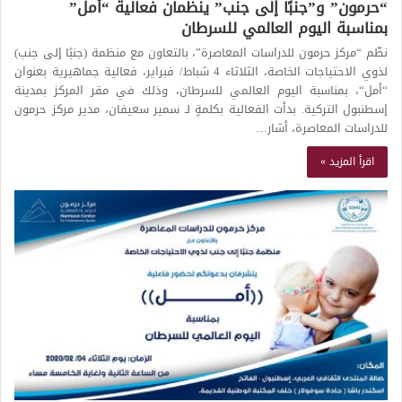
“حرمون” و”جنبًا إلى جنب” ينظمان فعالية “أمل”
بمناسبة اليوم العالمي للسرطان
نظّم “مركز حرمون للدراسات المعاصرة”، بالتعاون مع منظمة (جنبًا إلى جنب)
لذوي الاحتياجات الخاصة، الثلاثاء 4 شباط/ فبراير، فعالية جماهيرية بعنوان
“أمل“، بمناسبة اليوم العالمي للسرطان، وذلك في مقر المركز بمدينة
إسطنبول التركية. بدأت الفعالية بكلمةٍ لـ سمير سعيفان، مدير مركز حرمون
للدراسات المعاصرة، أشار…
اقرأ المزيد »