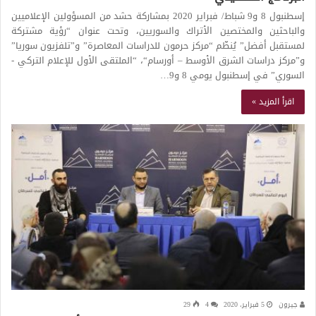
إسطنبول 8 و9 شباط/ فبراير 2020 بمشاركة حشد من المسؤولين الإعلاميين
والباحثين والمختصين الأتراك والسوريين، وتحت عنوان “رؤية مشتركة
لمستقبل أفضل” يُنظّم “مركز حرمون للدراسات المعاصرة” و”تلفزيون سوريا”
و”مركز دراسات الشرق الأوسط – أورسام“، “الملتقى الأول للإعلام التركي -
السوري” في إسطنبول يومي 8 و9…
اقرأ المزيد »
جيرون
5 فبراير، 2020
4
29