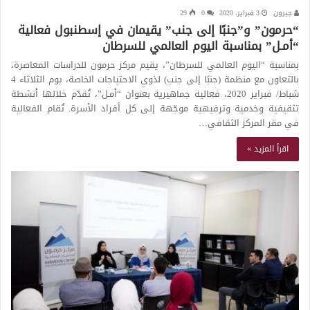
جيرون
3 فبراير، 2020
0
29
“حرمون” و”جنبًا إلى جنب” يقيمان في إسطنبول فعالية
“أمـل” بمناسبة اليوم العالمي للسرطان
بمناسبة “اليوم العالمي للسرطان”، يقيم مركز حرمون للدراسات المعاصرة،
بالتعاون مع منظمة (جنبًا إلى جنب) لذوي الاحتياجات الخاصة، يوم الثلاثاء 4
شباط/ فبراير 2020، فعالية جماهيرية بعنوان “أمـل”، تُقدّم خلالها أنشطة
تثقيفية وخدمية وترفيهية موجّهة إلى كل أفراد الأسرة. تُقام الفعالية
في مقر المركز الثقافي…
اقرأ المزيد »