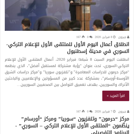
جيرون
8 فبراير، 2020
0
167
انطلاق أعمال اليوم الأول للملتقى الأول للإعلام التركي-
السوري في مدينة إسطنبول
انطلقت اليوم السبت 8 شباط/ فبراير 2020، أعمال الملتقى الأول للإعلام
التركي-السوري، تحت عنوان “رؤية مشتركة لمستقبل أفضل“، الذي ينظمه
“مركز حرمون للدراسات المعاصرة” و”تلفزيون سوريا” و”مركز دراسات الشرق
الأوسط-أورسام”، بمشاركة عدد كبير من المسؤولين والإعلاميين والباحثين
الأتراك والسوريين، بهدف تعميق التواصل بين الصحفيين السوريين…
اقرأ المزيد »
جيرون
7 فبراير، 2020
0
167
مركز “حرمون” وتلفزيون “سوريا” ومركز “أورسام”
ينظّمون “الملتقى الأول للإعلام التركي – السوري” -
البرنامج التفصيلي