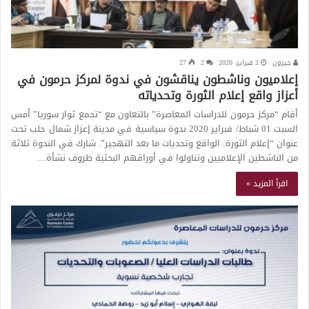
جيرون
2 فبراير، 2020
2
27
إعلاميون وناشطون يناقشون في ندوة لمركز حرمون في
أعزاز واقع إعلام الثورة وتحدياته
أقام “مركز حرمون للدراسات المعاصرة” بالتعاون مع “تجمع ثوار سوريا” أمس
السبت 01 شباط/ فبراير 2020 ندوة سياسية في مدينة إعزاز شمال حلب تحت
عنوان “إعلام الثورة: الواقع وتحديات ما بعد التهجير”. شارك في الندوة ثلاثة
من الناشطين الإعلاميين وتناولوا في أوراقهم البحثية ظروف نشأة…
اقرأ المزيد »