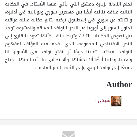
تحلم النادلة بزيارة دمشق التي يأتي منها الأستاذ. في الحكاية
الثانية علاقة ثنائية أيضًا بين مهجرين سوري ويونانية في أدنبرة،
والثالثة عن سوري في إسطنبول تركية يتابع حكاية عائلة عراقية
تحاول العبور إلى أوروبا عبر البحر. النوافذ المغلقة والمشرعة توحد
بين نصوص الحكايات الثلاث وتربط بينها. كأنها تعود بالقارئ إلى
النص الافتتاحي للمجموعة، الذي يقدم فيه المؤلف لمفهوم
النوافذ، فيكتب: “علينا دومًا أن نفتح نوافذ في الأسوار، لنا
ولغيرنا. وعلينا أيضًا ألا نخشاها، وألا نخشى ما يأتينا منها. نحتاج
جميعًا إلى نوافذ للروح، وإلى الثقة بالنور القادم”.
Author
علاء رشيدي
-