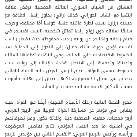
العشاق من الشباب السوري. العائلة الحمصية ترفض علاقة
ابنتها مع الشاب الحوراني. كذلك (راني) يحاول إنهاء العلاقة مع
حبيبته (رزان) بسبب نظرة عائلته عنها، كونها أمًا مطلقة، وخرجت
سابقًا بعلاقة دون زواج. إنها تماثل شخصية (الست نفيسة) في
فيلم (بداية ونهاية) عن رواية (نجيب محفوظ)، حيث تضطر (الست
نفيسة تؤدي دورها سناء جميل) إلى التحول إلى الدعارة بعد
الضغوط الاقتصادية على العائلة، وفي النهاية تعاقبها العائلة
وتدينها وتدفعها إلى الانتحار. هكذا، بالإحالة إلى رواية نجيب
محفوظ، يسعى المؤلف عدي الزعبي لعرض حالة النساء اللواتي
يضحين في سبيل الاستمرارية، لكنهن تصلن إلى نهاية مأسوية
بسبب الأحكام الاجتماعية المجحفة بحق المرأة.
محور القصة الثانية (رحلة الأشباح الثلجية) أيضًا هو المرأة. حيث
يتقابل، في مؤتمر عن مشاركة المرأة العربية في الربيع العربي،
أربع محجبات، منقبة، الصحفية دينا، وثلاثة ذكور. وعبر تصرفاتهم
في أمسية ما بعد انتهاء المؤتمر، نتابع تفاصيل الموضوعة
ورأيهم ورأيهن بالربيع العربي: “انقسم الناس بين مؤيدين للربيع