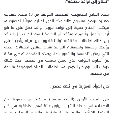
“نحتاج إلى نوافذ مختلفة”:
يقدّم القاص لمجموعته القصصية المؤلفة من 13 قصة، بمقدمة
صغيرة توضح مفهوم “النوافذ” الذي اختاره عنوانًا لمجموعته،
فيكتب: “نحتاج جميعًا إلى نوافذ للروح، نوافذ تطل على ما هو
أرحب وأجمل وأنقى”، ويؤكد أن النوافذ ليست للهرب، بل للتأكد
بأن هناك احتمالات مختلفة: “وأننا قادرون، بين فينة وأخرى، على
رؤيتها وشمها ولمسها”، النوافذ هناك بمعنى احتمالات الحياة
التي يمكن تلمسها والشعور بها. وهذه المقدمة تعطي فكرة
عن أسلوب المؤلف الذي يمكن تلمسه في قصصه، حيث هناك
دومًا ذلك النوع من الغوص في احتمالات الحياة كموضوعة ملهمة
في قصصه.
حال المرأة السورية في ثلاث قصص:
في القصة الأولى (الست نفيسة) مشهد عن مجموعة من
الأصدقاء في مرحلة الشباب، يبنون علاقاتهم العاطفية في ظل
الضغط العائلي والثقافية. المناطقية والصور النمطية تفرق