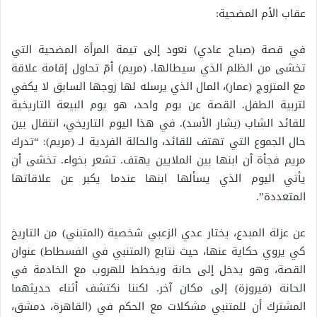
عقاب الأم المضحية:
في قصة (صباح عادي) نعود إلى تيمة المرأة المضحية التي
تخشى من الظلم الذي سيطالها. (مريم) أمّ تحاول إقامة علاقة
مع المتزوج (عمار)، المال الذي يرسله لها زوجها السابق لا يكفي
لتربية الطفل. القصة عن يوم واحد، هو يوم البيعة التاريخية
للقائد الشاب (بشار الأسد). في هذا اليوم التاريخي، انتقال بين
حال الجموع التي تهتف للقائد، والحالة الفردية لـ (مريم): “تدرك
مريم فجأة أن ابنها بين الملايين يهتف. تشعر بخواء. تخشى أن
يأتي اليوم الذي يسألها ابنها عندما يكبر عن علاقاتها
المتعددة”.
عن عزلة المبدع، يختار عدي الزعبي شخصية (المتبني) من التاريخ
كي يروي حكاية عنها، حيث نتابع (المتنبي في الفسطاط) عنوان
القصة، وهو يدخل إلى حانة ويخطط للهروب مع الخادمة في
الحانة (فيروزة) إلى مكان آخر. لكننا نكتشف أثناء حديثهما
المشترك أن للمتنبي مشكلات مع الحكم في (القاهرة، دمشق،