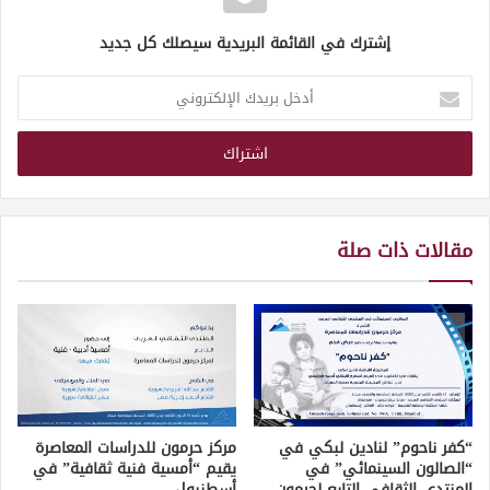
إشترك في القائمة البريدية سيصلك كل جديد
أدخل
بريدك
الإلكتروني
مقالات ذات صلة
“كفر ناحوم” لنادين لبكي في
مركز حرمون للدراسات المعاصرة
“الصالون السينمائي” في
يقيم “أمسية فنية ثقافية” في
المنتدى الثقافي التابع لحرمون
أسطنبول