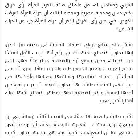
العربي ومعادين له، من منطلق صلته بتحرير المرأة. رأى فريق
يضم حسن ومحجبة مصرية ومحجبة لبنانية أن حرية المرأة تعرضت
لنكوص، في حين رأى الفريق الآخر أن حرية المرأة جزء من الحراك
الشامل”.
بشكل خاص يتابع الرواي تصرفات المنقبة في مدينة مثل لندن،
إنها تحاول الاندماج، لكنها تفشل، رغم أنها ليست الأقل انفتاحًا
من الأخريات، فحين نسمع آراء (الصحفية دينا) مثلًا فهي التي
تشتم الغربيين، وتعتبر الديمقراطية والحرية نفاقًا، وترى أن على
المرأة أن تتمسك بتقاليدها وإسلامها وحجابها وأخلاقها، في
حين تبقى المنقبة صامتة. هنا يحاول المؤلف أن يرسم نموذجين
أحدها لمنقبة، والآخر لصحفية تظهر بمظهر الانفتاح لكنها تملك
أفكارًا أكثر رجعية.
تكتب طالبة جامعية، 19 عامًا، في القصة الثالثة (رسالة إلى نزار
قباني)، تروي فيها عن شعورها بالوحدة، تعتقد أن الوحدة شعور
حقيقي بما أن الشعراء قد كتبوا عنه. هي نفسها تحاول كتابة