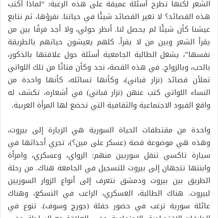
الشعر لكنها تطرح أسئلة عميقة على هذه الرغبة: “لماذا أكتب
هذه القصائد؟ لا تغير القصائد شيئًا في حياتنا. نقرؤها، ثم نتابع
عيشنا كأن شيئًا لم يحصل لنا. أنظر حولي، ولا أجد فرقًا بين من
يقرأ الشعر وبين من لا يقرأ. كلهم يعيشون حياتهم بالطريقة
نفسها”، يشغل الطالبة الجامعية أسئلة حول علاقتها بالذكور،
بالحب، وبالزواج. في هذه القصة، نجد وكأن فتاتًا من تلك اللواتي
تملأن قصائد (نزار قباني)، وكأنها تسائله، كأنها واحدة من
النساء اللواتي كتب عنهن (نزار قباني) في أشعاره، تكشف له
واقع القيود الاجتماعية والثقافية التي تخضع لها المرأة العربية.
واحدة من مقتطفات الحياة السورية هي الزيارة إلى بيروت،
وهذه هي موضوعة قصة (عسكر على مين؟)، تجري أحداثها في
سيارة تاكسي تنقل سوريين منهم: الرواي، وعسكري، وامرأة
وابنتها تتجهان إلى بيروت للتسجيل في الجامعة هناك. من رحلة
الطريق بين بيروت ودمشق نتعرف إلى أنواع الزوار السوريين
لبيروت. هناك الطالبة، العسكري، الراغب في التسكع، وهناك
عائلة سورية ترغب في حضور حفلة (جورج وسوف). تنوع في