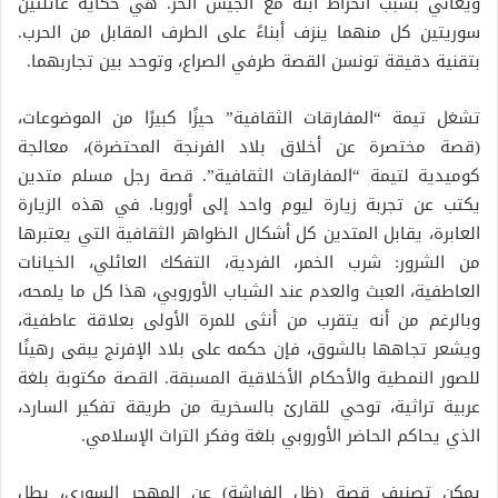
ويعاني بسبب انخراط ابنه مع الجيش الحر. هي حكاية عائلتين
سوريتين كل منهما ينزف أبناءً على الطرف المقابل من الحرب.
بتقنية دقيقة تونسن القصة طرفي الصراع، وتوحد بين تجاربهما.
تشغل تيمة “المفارقات الثقافية” حيزًا كبيرًا من الموضوعات،
(قصة مختصرة عن أخلاق بلاد الفرنجة المحتضرة)، معالجة
كوميدية لتيمة “المفارقات الثقافية”. قصة رجل مسلم متدين
يكتب عن تجربة زيارة ليوم واحد إلى أوروبا. في هذه الزيارة
العابرة، يقابل المتدين كل أشكال الظواهر الثقافية التي يعتبرها
من الشرور: شرب الخمر، الفردية، التفكك العائلي، الخيانات
العاطفية، العبث والعدم عند الشباب الأوروبي، هذا كل ما يلمحه،
وبالرغم من أنه يتقرب من أنثى للمرة الأولى بعلاقة عاطفية،
ويشعر تجاهها بالشوق، فإن حكمه على بلاد الإفرنج يبقى رهينًا
للصور النمطية والأحكام الأخلاقية المسبقة. القصة مكتوبة بلغة
عربية تراثية، توحي للقارئ بالسخرية من طريقة تفكير السارد،
الذي يحاكم الحاضر الأوروبي بلغة وفكر التراث الإسلامي.
يمكن تصنيف قصة (ظل الفراشة) عن المهجر السوري، بطل