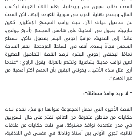
القصة طالب سوري في بريطانيا، يعلم اللغة العربية ليكسب
المال، وينتظر نهاية الحرب في سورية للعودة إليها. لكن القصة
عن تفاصيل حياته الآن، حيث يراقب المجتمع الإنكليزي كعين
خارجية، يتجول في المدينة على هامش المجتمع: (أتابع جولتي،
عائدًا إلى المدينة، مراقبًا إخوتي البشر بفضول داكن. تسطع
الشمس فجأةً بشدة. أقف في الساحة المزدحمة. تقفر الساحة
تمامًا. ليختفي إخوتي البشر)، ترصد القصة التفاصيل الصغيرة
لعين تراقب مدينة بشاعرية وتشعر بالعزلة، يقول الراوي: “عندما
أرى مثل هذه الأشياء، يخونني اليقين بأن المهم أكثر أهمية من
غير المهم”.
” لا نريد نوافذ متماثلة”:
القصة الأخيرة التي تحمل المجموعة عنوانها (نوافذ)، تقدم ثلاث
حكايات من مناطق متفرقة من العالم، تفتح على حال السوريين
في مدن متعددة نوافذ مشتركة، هي ثلاث حكايات عن علاقات
ثنائية، تجري الأولى بين أستاذ ونادلة في مقهى في اللاذقية،