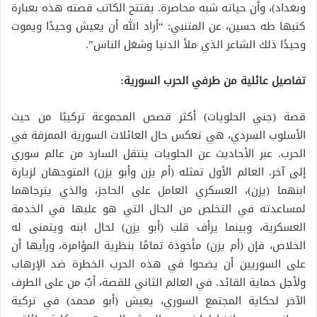
وبغداد)، وأن حياته شبه محاصرة. يفتتح الكاتب قصته هذه بعبارة
كتبها طه حسين، عن المتنبي: “أراد الله أن يعيش وحيدًا ويموت
وحيدًا ذلك الشاعر الذي ملأ الدنيا وشغل الناس”.
تفاصيل عائلية من طرفي الحرب السورية:
قصة (جني الحلويات) أكثر قصص المجموعة تركيبًا من حيث
الأسلوب السردي، هي تعكس حال العائلات السورية الممزقة في
الحرب. عبر الأحاديث عن الحلويات ينتقل السارد من عالم سوري
إلى آخر. العالم الأول تمثله (أم يزن وأبو يزن) المتوجهان لزيارة
ابنهما (يزن)، العسكري العامل على الحاجز، والذي يترجاهما
لمساعدته في التخلص من الحال التي هو عليها في الخدمة
العسكرية، وبينما يرأف قلب (أبو يزن) لحال ابنه ويتمنى له
الخلاص، فإن (أم يزن) مأخوذة تمامًا بنظرية المؤامرة، ورأيها أن
على السوريين أن يضحوا في هذه الحرب الخطرة ضد الإرهاب
ولأجل حماية القائد. في العالم الثاني للقصة، أبٌ من على الطرف
الآخر لحكاية المجتمع السوري، يعيش (أبو محمد) في تركية