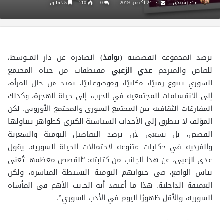
علاء رشيدي
24 أكتوبر، 2019
0
210
5 دقائق
ترصد المجموعة القصصية (
نوافذ
) الصادرة عن دار المتوسط،
للقاص والمترجم
عدي الزعبي
مقتطفات من حياة المجتمع
السوري تتنوع زمنيًا، مكانيًا، وموضوعاتيًا. تمتد من حال المرأة،
إلى الانقسامات المجتمعية في الحرب، إلى حياة الهجرة، وكذلك
المفارقات الثقافية بين المجتمع السوري والمجتمع الأوروبي. لكن
المؤلف لا يتطرق إلى الأحداث السياسية الكبرى كظواهر تتناولها
القصص، بل يسعى لأن يرصد التفاصيل اليومية والشعرية
والفردية في حكايات متنوعة لاحتمالات الحياة السورية. يقول
عدي الزعبي، عن هذا الجانب من كتابته: “القصص معظمها تُعنى
بناس الواقع، في حيواتهم اليومية البسيطة المباشرة، ولكن
العميقة الداخلية. هذا ما أعتقد أنه الجانب الأهم في المأساة
السورية، والأقل ظهورًا اليوم في الأدب السوري”.