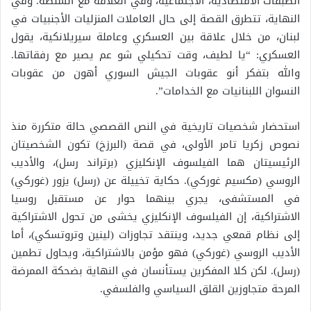
الطبقات الاقتصادية، الاجتماعية، وفي العلاقة مع السلطة. وفي
النهاية، تتطرق القصة إلى حال العاملات المنزليات الأجنبيات في
لبنان، من خلال علاقة بين العسكري وعاملة سيريلانكية، يقول
العسكري: “يا لطيف، وقت تحكيلي شو عم يصير مع رفقاتها.
والله بتفكر أنو عقوبات الجيش السوري أهون من عقوبات
النسوان اللبنانيات مع الخدامات”.
استحضار شخصيات تاريخية في النص القصصي حالة متكررة منذ
نصوص زكريا تامر الأولى، في قصة (البرزخ) تكون الشخصيتان
الرئيسيتان هما الفيلسوف الإنكليزي (برتراند رسل)، والأديب
الروسي (مكسيم غوركي). حكاية تخييلة عن (رسل) يزور (غوركي)
في المستشفى، يجري بينهما حوار عن مستقبل روسيا
الاشتراكية، إن الفيلسوف الإنكليزي يخشى من تحول الاشتراكية
إلى نظام قمعي جديد، وينتقد تجاوزات (لينين وتروتسكي)، أما
الأديب الروسي (غوركي) فهو مؤمن بالاشتراكية، ويحاول تطمين
(رسل). لكن كلا المفكرين يستأنسان في النهاية بضحكة الممرضة
المرحة متجاوزين القلق السياسي والفلسفي.