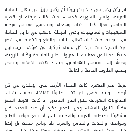
لم يكن يدور في خلد بندر يومًا أن يكون وزيرًا غير معلن للثقافة
العربية، وليس السورية فحسب، حيث كانت غرفته أو قصره
الثقافي ممرًا لأغلب كتاب وشعراء ومترجمي وفناني مرحلة
السبعينيات والثمانينيات، وهي المرحلة الأصعب في تاريخ الثقافة
في سورية، حيث كانت تعاني الرقيب والمنع والتكميم. في قصر
عبد الحميد كنت تجد كل مساء كوكبة من هؤلاء، فيشكلون
خليطًا عجيبًا من صعاليك الشعر وأساطين الفلسفة وكُتاب الراوية،
وصولًا إلى مثقفي الهوامش، وتزداد هذه الكوكبة وتنقص
بحسب الظروف الخاصة والعامة.
غرفة بندر الصغيرة كانت الفضاء الأرحب على الإطلاق في كل
أرجاء سورية، فهي لم تكن صالونًا ثقافيًا، بحسب تقاليد
الصالونات المعروفة خلال القرن الماضي، إذ كانت الغرفة القصر
مكانًا لتناول العشاء، ومن الجدير ذكره أن عبد الحميد كان
مشهورًا بطبخاته الغريبة والعجيبة التي لا تتبع قواعد الطبخ
وقوانينه، والحديث والنقاش والشرب بلا برنامج محدد، بل إنها
كانت مبيتًا لبعض المارّين من دمشق مرورًا عابرًا، كانت سوق