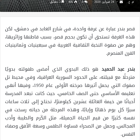
م. ع.
24 فبراير، 2020
0
406
2 دقائق
قصر بندر عبارة عن غرفة واحدة، في شارع العابد في دمشق، لكن
هذه الغرفة تستحق أن تكون بحجم قصر، بسبب قاطنها وزائريها،
وهم من صفوة النخبة الثقافية العربية في سبعينيات وثمانينيات
القرن المنصرم.
بندر عبد الحميد
هو ذلك البدوي الذي أمضى طفولته بدويًا
مترحلًا مع قبيلته، على الحدود السورية العراقية، وفي محيط تل
صفوك التي يحمل أثيرها صرخته الأولى عام 1950، وفيها أنهى
تعليمه الأساسي حتى الصف الخامس، حيث كانت تبعد المدرسة
أحيانًا من خيمة العائلة عشرين كيلومترًا، تحتاج إلى ثلاث ساعات
سيرًا كل يوم ذهابًا وإيابًا، وهذه المرحلة من حياته رسخت في
نفسه كثيرًا من قيم الحياة الجميلة، مثل الكَرم والطيبة وأدب
المجالس، وحمل من الصحراء قساوة الطقس وسعة الأفق وصفاء
النفس.