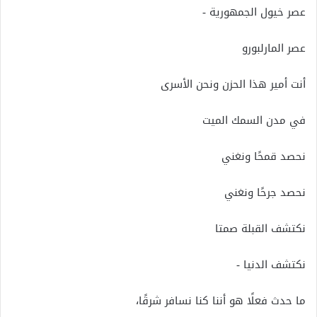
عصر خيول الجمهورية -
عصر المارلبورو
أنت أمير هذا الحزن ونحن الأسرى
في مدن السمك الميت
نحصد قمحًا ونغني
نحصد جرحًا ونغني
نكتشف القبلة صمتا
نكتشف الدنيا -
ما حدث فعلًا هو أننا كنا نسافر شرقًا،