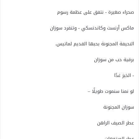
صحراء صغيرة - نتفق على عظمة رسوم
ماكس أرنست وكاندنسكي - وتنفرد سوزان
النحيفة المجنونة بحبها القديم لماتيس.
برقية حب من سوزان
- الخبز غدًا
لو نمنا سنموت طويلًا –
سوزان المجنونة
عطر الصيف الراهن
عطر المرتفعات