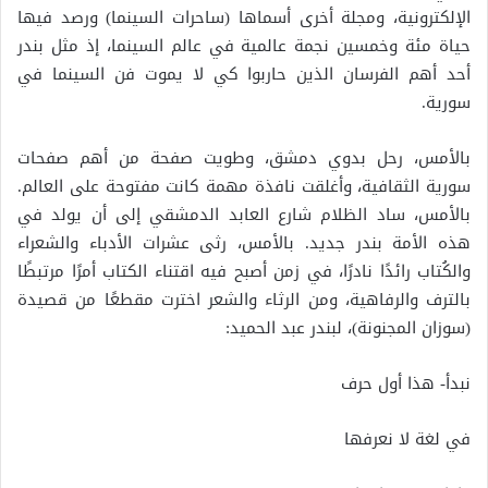
الإلكترونية، ومجلة أخرى أسماها (ساحرات السينما) ورصد فيها
حياة مئة وخمسين نجمة عالمية في عالم السينما، إذ مثل بندر
أحد أهم الفرسان الذين حاربوا كي لا يموت فن السينما في
سورية.
بالأمس، رحل بدوي دمشق، وطويت صفحة من أهم صفحات
سورية الثقافية، وأغلقت نافذة مهمة كانت مفتوحة على العالم.
بالأمس، ساد الظلام شارع العابد الدمشقي إلى أن يولد في
هذه الأمة بندر جديد. بالأمس، رثى عشرات الأدباء والشعراء
والكُتاب رائدًا نادرًا، في زمن أصبح فيه اقتناء الكتاب أمرًا مرتبطًا
بالترف والرفاهية، ومن الرثاء والشعر اخترت مقطعًا من قصيدة
(سوزان المجنونة)، لبندر عبد الحميد:
نبدأ- هذا أول حرف
في لغة لا نعرفها