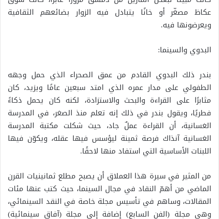
عكاظ مصغّر أو خانًا يتبادل فيه الزوار بضائعهم الثقافية
ويعرضونها فيه.
البدوي والسينما:
بندر ذلك البدوي القادم من عمق الصحراء الذي حمل وجهه
الطفولي على مدار عمره الذي امتد سبعين عامًا ويزيد، كان
مثابرًا على القراءة والبحث والاستزادة، لكنه كان يحمل ذكاءً
فطريًا، ويقول بندر في ذلك إنه تعلم منذ الصغر، في المدرسة
الغسانية، أن القراءة عملٌ جاد، حيث شكلت مكتبة المدرسة
الغسانية آنذاك فرصة ثمينة ليؤسس فيها عقله، ويكوّن فيها
اللبنات الأساسية التي استفاد منها لاحقًا.
من المثير في سيرة هذا العملاق أن يصبح مطلع ثمانينيات القرن
الماضي من أهمّ النقاد في مجال السينما، حيث كتب عنها مئات
المقالات، وساهم في تأسيس مجلة خاصة في النقد السينمائي،
وهي مجلة (الفن السابع) إضافة إلى مجلة (آفاق سينمائية)