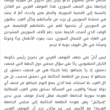
مجلس الأمن بمشروع يدعو إيران إلى الخروج من سورية ووقف
إجرامها بحق الشعب السوري، هذا الموقف العربي غير العادل
بالنسبة إلى القضية السورية، والنظر بعين واحدة، أمرٌ لا يصبّ
في مصلحة السوريين بل يزيد من مأساتهم، وكأن العرب يطلبون
من السوريين أن ينتصروا لهم في خلافاتهم الإقليمية، في
الوقت الذي أصبحت الخيمة مجرد حلم لآلاف السوريين المشردين
في العراء في الشمال السوري، حيث يموت الأطفال بردًا وجوعًا
ومرضًا، في ظل ظروف جوية لا ترحم.
ليس أدلّ على ضعف الموقف العربي من تصريح رئيس حكومة
الكيان الصهيوني، ردًا على سؤال صحفي حول الجهة التي قصفت
دمشق، إذ ردّ نتنياهو: ربّما بلجيكا هي من قصفت دمشق. إن
نتنياهو لا يسخر من الطغمة الحاكمة في دمشق فحسب، بل من
كل العرب بلا استثناء، فما الذي يمنع اليوم نتنياهو من قصف أي
دولة عربية؟ والغريب في المسألة تسابق بعض العرب للمطالبة
بعودة سورية للجامعة العربية، فهل إصدار موقف عربي يدين
“إسرائيل” رهن بعودة الطغمة الحاكمة إلى مجلس الجامعة
العربية؟ مع الأسف في غير مكان، نجد أن الموقف العربي