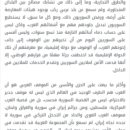
والطرق التجارية، وما إلى ذلك من تشابك مصالح بين البلدان
المتجاورة، ولم نسمع عن بلد عربي رحّب بوجود هيئات المعارضة
على أرضه، ورفض السوريون ذلك، ومع كل ما سبق، لا يستطيع
السوريون تبديل جلودهم فهم مع أشقائهم العرب، ولكن ليس
على حساب دماء أبنائهم النازفة منذ تسع سنوات، وليس أقسى
على السوريين اليوم من أن تخيرهم بين الوقوف إلى جانب
إخوتهم العرب، أو الوقوف مع دولة إقليمية، مع معرفتهم أن تلك
الدولة الإقليمية قد اختطفت جزءًا مهمًا من قرارهم الوطني، إلا
أنها قدمت الأمن لملايين السوريين وتقدم الخدمات للملايين في
الداخل.
وأكثر ما يبعث على الحزن والأسى من الموقف العربي هو أن
العرب هم الطرف الوحيد في العالم الذي ليس له موقف جدير
بالاحترام، ليس من القضية السورية فحسب، بل من قضية العرب
المركزية: فلسطين، ومن جرائم إيران في سورية والعراق ولبنان،
فموقف العرب القوي والحاد من التدخل التركي في سورية لا
نجده تجاه إيران، لم نسمع بأن المجموعة العربية قد تقدمت في