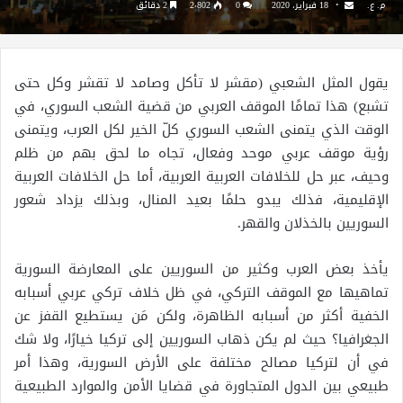
م. ع.
18 فبراير، 2020
0
2٬802
2 دقائق
يقول المثل الشعبي (مقشر لا تأكل وصامد لا تقشر وكل حتى
تشبع) هذا تمامًا الموقف العربي من قضية الشعب السوري، في
الوقت الذي يتمنى الشعب السوري كلّ الخير لكل العرب، ويتمنى
رؤية موقف عربي موحد وفعال، تجاه ما لحق بهم من ظلم
وحيف، عبر حل للخلافات العربية العربية، أما حل الخلافات العربية
الإقليمية، فذلك يبدو حلمًا بعيد المنال، وبذلك يزداد شعور
السوريين بالخذلان والقهر.
يأخذ بعض العرب وكثير من السوريين على المعارضة السورية
تماهيها مع الموقف التركي، في ظل خلاف تركي عربي أسبابه
الخفية أكثر من أسبابه الظاهرة، ولكن مَن يستطيع القفز عن
الجغرافيا؟ حيث لم يكن ذهاب السوريين إلى تركيا خيارًا، ولا شك
في أن لتركيا مصالح مختلفة على الأرض السورية، وهذا أمر
طبيعي بين الدول المتجاورة في قضايا الأمن والموارد الطبيعية