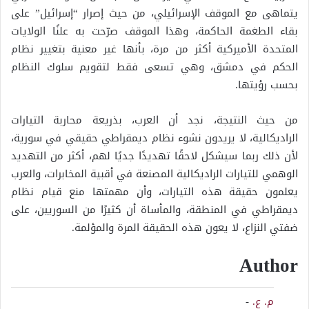
يتماهى مع الموقف الإسرائيلي، من حيث إصرار “إسرائيل” على
بقاء الطغمة الحاكمة، وهذا الموقف صرّحت به علنًا الولايات
المتحدة الأميركية أكثر من مرة، بأنها غير معنية بتغيير نظام
الحكم في دمشق، وهي تسعى فقط لتقويم سلوك النظام
بحسب رؤيتها.
من حيث النتيجة، نجد أن العرب، بذريعة محاربة التيارات
الراديكالية، لا يريدون نشوء نظام ديمقراطي حقيقي في سورية،
لأن ذلك ربما سيشكل لاحقًا تهديدًا جديًا لهم، أكثر من التهديد
الوهمي للتيارات الراديكالية المصنعة في أقبية المخابرات، والعرب
يعلمون حقيقة هذه التيارات، وأن مهمتها منع قيام نظام
ديمقراطي في المنطقة، والمأساة أن كثيرًا من السوريين، على
ضفتي النزاع، لا يعون هذه الحقيقة المرة والمؤلمة.
Author
م. ع.
-