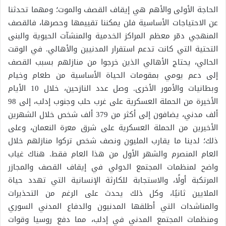
الحاجة الأولى والأهم هي إيقاف القصف والموت؛ ومهما تحدثنا
عن الاحتياجات الأساسية فلن يمكننا تقييمها وحصرها، فالقصف
المنهجي دمّر معظم المراكز الخدمية والمنشآت الحيوية والبنى
التحتية التي كانت تدعم استقرار المدنيين والأهالي. في الوقت
الحالي، يحتاج الأهالي الذين خرجوا من منازلهم بسبب القصف
إلى دعم يومي بمقومات الحياة الأساسية من طعام وخيام
وبطانيات والأمور الأخرى. وصل عدد النازحين، خلال 10 الأيام
الأخيرة من الحملة العسكرية على غرب حلب وجنوب إدلب، إلى 98
ألف مدني، يضافون إلى أكثر من 379 ألف شخص خلال الشهرين
الأخيرين من الحملة العسكرية على شرق معرة النعمان، وعلى
ذلك؛ لدينا ما يقارب المليون ونصف شخص تركوا منازلهم خلال
العام المنصرم والشهر الأول من هذا العام فقط. هناك غياب
واضح لمنظمات المجتمع الدولي في إيقاف القصف والمجازر
المرتكبة أولًا، والاستجابة للكارثة الإنسانية التي تهدد حياة
الملايين ثانيًا، وكل ذلك يحدث على الرغم من التحذيرات
والمناشدات التي أطلقها المدنيون والدفاع المدني السوري
ومنظمات المجتمع المدني في إدلب، مما دفع روسيا وقوات