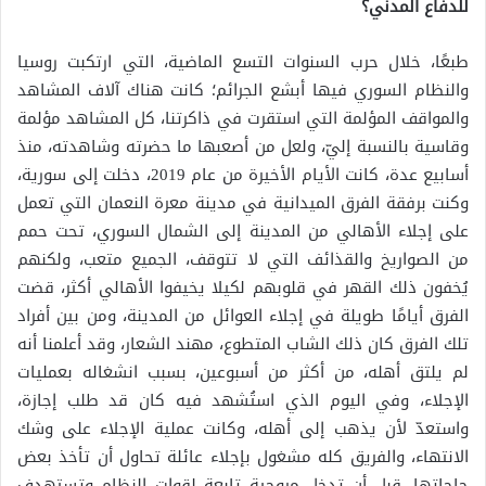
للدفاع المدني؟
طبعًا، خلال حرب السنوات التسع الماضية، التي ارتكبت روسيا
والنظام السوري فيها أبشع الجرائم؛ كانت هناك آلاف المشاهد
والمواقف المؤلمة التي استقرت في ذاكرتنا، كل المشاهد مؤلمة
وقاسية بالنسبة إليّ، ولعل من أصعبها ما حضرته وشاهدته، منذ
أسابيع عدة، كانت الأيام الأخيرة من عام 2019، دخلت إلى سورية،
وكنت برفقة الفرق الميدانية في مدينة معرة النعمان التي تعمل
على إجلاء الأهالي من المدينة إلى الشمال السوري، تحت حمم
من الصواريخ والقذائف التي لا تتوقف، الجميع متعب، ولكنهم
يُخفون ذلك القهر في قلوبهم لكيلا يخيفوا الأهالي أكثر، قضت
الفرق أيامًا طويلة في إجلاء العوائل من المدينة، ومن بين أفراد
تلك الفرق كان ذلك الشاب المتطوع، مهند الشعار، وقد أعلمنا أنه
لم يلتق أهله، من أكثر من أسبوعين، بسبب انشغاله بعمليات
الإجلاء، وفي اليوم الذي استُشهد فيه كان قد طلب إجازة،
واستعدّ لأن يذهب إلى أهله، وكانت عملية الإجلاء على وشك
الانتهاء، والفريق كله مشغول بإجلاء عائلة تحاول أن تأخذ بعض
حاجاتها، قبل أن تدخل مروحية تابعة لقوات النظام وتستهدف