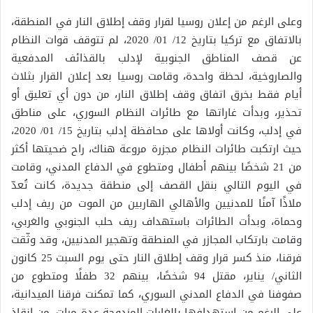
وعلى الرغم من إعلان روسيا لقرار وقف إطلاق النار في المنطقة،
بالاتفاق مع تركيا بتاريخ 12/ 01/ 2020، لم تتوقف قوات النظام
عن قصف المناطق الجنوبية لإدلب بالقذائف المدفعية
والصاروخية، لحظة واحدة، وقامت روسيا بعد إعلان القرار بثلاث
أيام فقط بخرق اتفاق وقف إطلاق النار، من دون أي تعليق أو
تحذير، وبدأت غاراتها مع طائرات النظام السوري، على مناطق
في إدلب، وكانت أولاها على محافظة إدلب بتاريخ 15/ 01/ 2020،
حيث ارتكبت طائرات النظام مجزرة مروعة هناك، راح ضحيتها أكثر
من 21 شخصًا بينهم أطفال ومتطوع في الدفاع المدني، وقامت
في اليوم التالي بنقل القصف إلى منطقة جديدة، كانت تُعدّ
ملاذًا آمنًا للمدنيين والأهالي الهاربين من الموت من ريف إدلب
وحماة، وبدأت الطائرات باستهداف ريف حلب الجنوبي والغربي،
وقامت بارتكاب المجازر في المنطقة وتهجير المدنيين، وقد وثّقت
فرقنا، منذ كسر قرار وقف إطلاق النار حتى يوم السبت 25 كانون
الثاني/ يناير، مقتل 94 شخصًا، بينهم 32 طفلًا ومتطوع من
صفوفنا في الدفاع المدني السوري، كما تمكنت فرقنا الميدانية،
على الرغم من استهدافها بالغارات المزدوجة عدة مرات، من إنقاذ