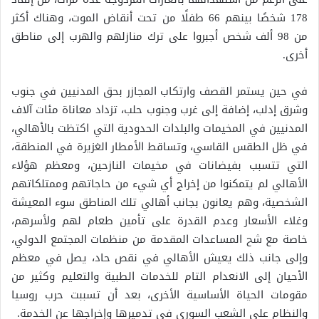
178 شخصًا بينهم 66 طفلًا من تحت أنقاض الموت، وهناك أكثر
من 98 ألف شخص أجبروا على ترك منازلهم والهرب إلى مناطق
أخرى.
في حين يستمر القصف وارتكاب المجازر بحق المدنيين في جنوب
وشرق إدلب، إضافة إلى غرب وجنوب حلب، تزداد معاناة مئات آلاف
المدنيين في المخيمات والبلدات الحدودية التي اكتظت بالأهالي،
في ظل الطقس القاسي، وتساقط الأمطار الغزيرة في المنطقة،
التي تتسبب بفيضانات في مخيمات النازحين، ومعظم هؤلاء
الأهالي لم يتمكنوا من إخراج أي شيء من حاجاتهم وممتلكاتهم
الشخصية، وهم يعانون بجانب أهالي تلك المناطق سوء المعيشة
وغلاء الأسعار وعدم القدرة على تأمين طعام لهم ولأسرهم،
خاصة مع شح المساعدات المقدمة من منظمات المجتمع الدولي،
وإلى جانب ذلك يعيش الأهالي في نقص حاد، يصل في معظم
الأحيان إلى الانعدام التام للخدمات الطبية والتعليم وكثير من
مقومات الحياة الأساسية الأخرى، بعد أن تسببت حرب روسيا
والنظام على الشعب السوري في تدميرها وإخراجها عن الخدمة.