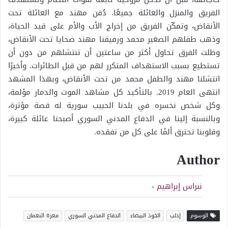
الفريق والمنزل والعائلة جميعًا. دُفن مهند مع العائلة تحت
الأنقاض، وتمكّن الفريق من إخراج الأب والأم على قيد الحياة،
وذهب طفلهم الصغير محمد ورفيقنا مهند ضحايا تحت الأنقاض،
وظلت الفرق تحاول أكثر من ساعتين أن تنتشلهم من دون أن
تستطيع بسبب الاستهداف المتكرر لهم من قبل الطائرات. وأخيرًا
انتشلنا مهند والطفل محمد من تحت الأنقاض، وبهذا المشهد
انتهى العام 2019. بالتأكيد كل مشاهد الموت والدمار مؤلمة،
وكل شخص نخسره في بلدنا الحبيب سورية له قصة مؤثرة،
وبالنسبة إلينا في الدفاع المدني السوري أصبحنا عائلة كبيرة،
وقلوبنا تحترق ألمًا على كل من نفقده.
Author
نبراس إبراهيم
-
الوسوم
إدلب
الخوذ البيضاء
الدفاع المدني السوري
معرة النعمان