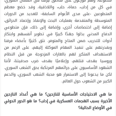
متطوعة، وهم موزعون على مناطق فِرقنا في الشمال السوري،
في كل من إدلب، حماة، حلب، واللاذقية. وقد خضع معظم
المتطوعين -على مدى الأعوام السابقة- للعديد من الدورات
المتوسطة والمتقدمة بعمليات البحث والإنقاذ وإخماد الحرائق،
إضافة إلى اختصاصات أخرى، وإضافة إلى ذلك، فإن متطوعي
الدفاع المدني بذلوا جهدًا كبيرًا في تطوير أنفسهم وابتكار
أدوات للتدريب ضمن المتاح والمتوفر. نثق كثيرًا بأعضاء فرقنا
وبقدرتهم على تنفيذ المهام الموكلة إليهم، على الرغم من
الاستهداف المتكرر لهم بالغارات المزدوجة من قبل النظام
وروسيا بهدف قتلهم، وإعلاميًا بهدف ضرب صدقيتنا، لأننا
الشهود الأساسيون على جرائمهم المرتكبة بحق الشعب السوري.
لكن ما يدعونا إلى الاستمرار هو محبة الشعب السوري، والدعم
الكبير من الشعوب حول العالم.
ما هي الاحتياجات الأساسية للنازحين؟ ما هي أعداد النازحين
الأخيرة بسبب الهجمات العسكرية في إدلب؟ ما هو الدور الدولي
في الأوضاع الحالية؟