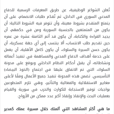
تُعلن الشواغر الوظيفية، عن طريق المعرفات الرسمية للدفاع
المدني السوري في الداخل، ثم تُقدّم طلبات الانضمام، على أن
يتمتع المتقدم بشروط معينة، وأن تتوفر فيه الشروط التالية: أن
يكون من المتمتعين بالجنسية السورية ومن في حكمهم، أن
يجيد القراءة والكتابة، أن يكون قد أتم الثامنة عشرة من عمره
حين تقديم طلب الانتساب، ألا ينتسب إلى أي جهة عسكرية، أن
يكون حسن السيرة والسلوك، أن يكون كامل الأهلية، أن يعمل
على خدمة أهداف الدفاع المدني والمساهمة في تنفيذ أعماله
ونشاطاته، أن يقبل أحكام النظام الداخلي ويوقع على مدونة
السلوك، التي تم الاتفاق عليها في اجتماع (الخوذ البيضاء)
التأسيسي. تضمن هذه المدونة تنفيذ جميع الأعمال وفقًا لأعلى
معايير الاستقلالية والفعالية والتأثير، وهي تلزم المتطوعين
بواجبات توفير الاستجابة للكوارث والحرب في سورية والقيام
بعمليات البحث والإنقاذ وإنقاذ أكبر عدد ممكن من الأرواح.
ما هي أكثر المشاهد التي آلمتك خلال مسيرة عملك كمدير