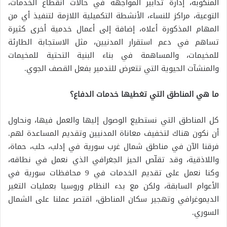
المنكوبة، إدارة تدابير المواجهة في حالات انقطاع الخدمات،
التوعية، مراكز للنساء، الأنشطة التكميلية اللازمة لتنفيذ أي من
المهام المذكورة أعلاه، إضافة إلى أعمال خدمية أخرى كثيرة
تساهم في دعم استقرار المدنيين، مثل الاستجابة الطارئة
للمخيمات، والمساهمة في بناء البنية التحتية للمخيمات
والمنشآت الحيوية التي تتعرض للتدمير بفعل القصف الجوي.
ما هي المناطق التي تغطيها خدمات الدفاع؟
كل المناطق التي نستطيع الوصول إليها والعمل فيها، ونحاول
أن نكون هناك لتخفيف معاناة المدنيين وتقديم المساعدة لهم.
فرقنا الآن في مناطق شمال غرب سورية في إدلب، حلب، حماة،
واللاذقية، وقد تقلّص الحيز الجغرافي الذي نعمل في نطاقه،
وكنا نعمل على تقديم الخدمات في 9 محافظات سورية في
الأعوام السابقة، ولكن مع بدء النظام وروسيا بعمليات التغير
الديموغرافي وتهجير سكان المناطق، اقتصر عملنا على الشمال
السوري.