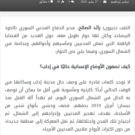
نبراس إبراهيم
27 يناير، 2020
0
95
6 دقائق
التقت (جيرون)
رائد الصالح
، مدير الدفاع المدني السوري (الخوذ
البيضاء)، وكان لها حوار طويل معه، حول العديد من القضايا
الراهنة التي تمسّ المدنيين ومآسيهم وأحوالهم، وبخاصة في
الشمال السوري، وفيما يلي نص الحوار:
كيف تصفون الأوضاع الإنسانية حاليًا في إدلب؟
لا توجد كلمات قادرة على وصف حال مدينة إدلب وسكانها في
الوقت الحالي أبدًا؛ كارثية ومأسوية هي أقل ما يمكن أن توصف
به الحال في الشمال السوري اليوم، لم تهدأ آلة القتل منذ
نيسان/ أبريل 2019 بحقهم، قصف وحشي بأنواع شتى من
الأسلحة، بهدف تهجير المدنيين وإخراجهم إلى الشمال، ثم
اجتياح تلك المدن واحتلالها، ثم نقل المعركة إلى منطقة جديدة،
من دون اكتراث لأرواح ملايين المدنيين الأبرياء.