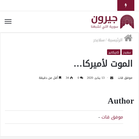
الرئيسية
/
سلايدر
سلايدر
كاريكاتير
الموت لأميركا…
موفق قات
13 يناير، 2020
0
34
أقل من دقيقة
Author
موفق قات
-