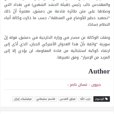
والمهندس نائب رئيس (هيئة الحشد الشعبي) في بغداد التي
وصلاها على متن طائرة قادمة من دمشق، معتبرةً أنّ ذلك
“تصعيد خطير للأوضاع في المنطقة”، حسب ما ذكرت وكالة أنباء
النظام (سانا).
ونقلت الوكالة عن مصدر في وزارة الخارجية في دمشق، قوله إنّ
سورية “واثقة بأنّ هذا العدوان الأميركي الجبان، الذي أدّى إلى
ارتقاء كوكبة استثنائية من قادة المقاومة، لن يؤدي إلا إلى
المزيد من الإصرار”. وفق تعبيرها.
Author
جيرون - غسان ناصر
-
الوسوم
حزب الله
فيلق القدس
قاسم سليماني
ميليشيات إيران