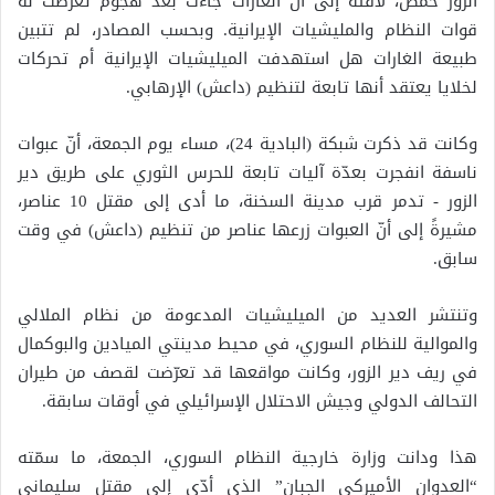
الزور حمص، لافتة إلى أنّ الغارات جاءت بعد هجوم تعرضت له
قوات النظام والمليشيات الإيرانية. وبحسب المصادر، لم تتبين
طبيعة الغارات هل استهدفت الميليشيات الإيرانية أم تحركات
لخلايا يعتقد أنها تابعة لتنظيم (داعش) الإرهابي.
وكانت قد ذكرت شبكة (البادية 24)، مساء يوم الجمعة، أنّ عبوات
ناسفة انفجرت بعدّة آليات تابعة للحرس الثوري على طريق دير
الزور - تدمر قرب مدينة السخنة، ما أدى إلى مقتل 10 عناصر،
مشيرةً إلى أنّ العبوات زرعها عناصر من تنظيم (داعش) في وقت
سابق.
وتنتشر العديد من الميليشيات المدعومة من نظام الملالي
والموالية للنظام السوري، في محيط مدينتي الميادين والبوكمال
في ريف دير الزور، وكانت مواقعها قد تعرّضت لقصف من طيران
التحالف الدولي وجيش الاحتلال الإسرائيلي في أوقات سابقة.
هذا ودانت وزارة خارجية النظام السوري، الجمعة، ما سمّته
“العدوان الأميركي الجبان” الذي أدّى إلى مقتل سليماني