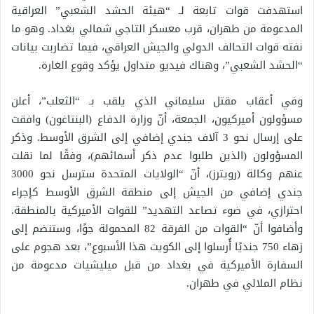
استهدفت قوات تابعة لـ “هيئة الحشد الشعبي” العراقية
المدعومة من طهران، قرب معسكر التاجي شمالي بغداد. وهو ما
نفته قوات التحالف الدولي والجيش العراقي، فيما تضاربت بيانات
“الحشد الشعبي”، وهناك فيديو متداول يؤكد وقوع الغارة.
وفي أعقاب مقتل سليماني الذي يلقب بـ “الثعلب”، أعلن
مسؤولون أميركيون، الجمعة، أنّ وزارة الدفاع (البنتاغون) وافقت
على إرسال نحو 3 آلاف جندي إضافي إلى الشرق الأوسط. وذكر
المسؤولون (الذين طلبوا عدم ذكر أسمائهم)، وفقًا لما نقلت
عنهم وكالة (رويترز)، أنّ “الولايات المتحدة سترسل نحو 3000
جندي إضافي من الجيش إلى منطقة الشرق الأوسط كإجراء
احترازي، في ضوء تصاعد التهديد” للقوات الأميركية بالمنطقة.
وأضافوا أنّ “القوات من الفرقة 82 المحمولة جوًا، وستنضم إلى
زهاء 750 جنديًا أُرسلوا إلى الكويت هذا الأسبوع”، بعد هجوم على
السفارة الأميركية في بغداد من قبل ميليشيات مدعومة من
نظام الملالي في طهران.