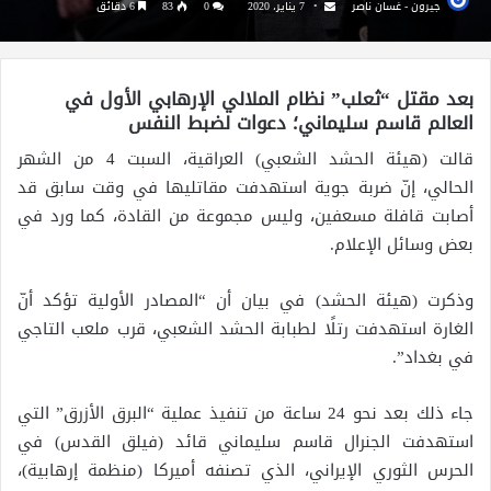
جيرون - غسان ناصر
7 يناير، 2020
0
83
6 دقائق
بعد مقتل “ثعلب” نظام الملالي الإرهابي الأول في
العالم قاسم سليماني؛ دعوات لضبط النفس
قالت (هيئة الحشد الشعبي) العراقية، السبت 4 من الشهر
الحالي، إنّ ضربة جوية استهدفت مقاتليها في وقت سابق قد
أصابت قافلة مسعفين، وليس مجموعة من القادة، كما ورد في
بعض وسائل الإعلام.
وذكرت (هيئة الحشد) في بيان أن “المصادر الأولية تؤكد أنّ
الغارة استهدفت رتلًا لطبابة الحشد الشعبي، قرب ملعب التاجي
في بغداد”.
جاء ذلك بعد نحو 24 ساعة من تنفيذ عملية “البرق الأزرق” التي
استهدفت الجنرال قاسم سليماني قائد (فيلق القدس) في
الحرس الثوري الإيراني، الذي تصنفه أميركا (منظمة إرهابية)،