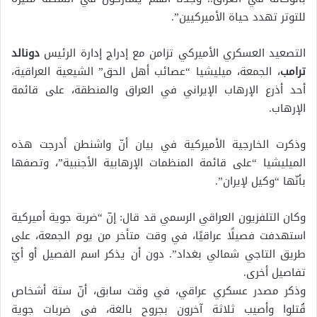
للتوتر تهدد حياة الأميركيين”.
التصعيد العسكري الأميركي تزامن مع إدراج إدارة الرئيس
دونالد
ترامب
، الجمعة، ميليشيا “عصائب أهل الحق” الشيعية العراقية،
أحد أذرع الإرهاب الإيراني في العراق والمنطقة، على قائمة
الإرهاب.
وذكرت الخارجية الأميركية في بيان أنّ واشنطن أدرجت هذه
الميليشيا “على قائمة المنظمات الإرهابية الأجنبية”، وتصفها
بأنّها “وكيل لإيران”.
وكان التلفزيون العراقي الرسمي قد قال: إنّ “ضربة جوية أميركية
استهدفت فصيلًا عراقيًا، في وقت متأخر من يوم الجمعة، على
طريق التاجي شمالي بغداد”. دون أن يذكر اسم الفصيل أو أيّ
تفاصيل أخرى.
وذكر مصدر عسكري عراقي، في وقت سابق، أنّ ستة أشخاص
قُتلوا وأصيب ثلاثة آخرون بجروح بالغة، في ضربات جوية