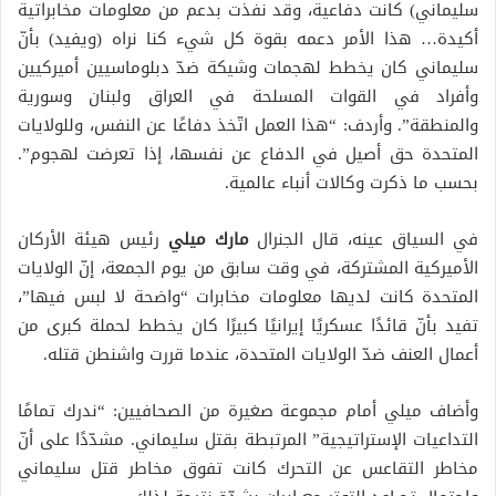
سليماني) كانت دفاعية، وقد نفذت بدعم من معلومات مخابراتية
أكيدة… هذا الأمر دعمه بقوة كل شيء كنا نراه (ويفيد) بأنّ
سليماني كان يخطط لهجمات وشيكة ضدّ دبلوماسيين أميركيين
وأفراد في القوات المسلحة في العراق ولبنان وسورية
والمنطقة”. وأردف: “هذا العمل اتّخذ دفاعًا عن النفس، وللولايات
المتحدة حق أصيل في الدفاع عن نفسها، إذا تعرضت لهجوم”.
بحسب ما ذكرت وكالات أنباء عالمية.
في السياق عينه، قال الجنرال
مارك ميلي
رئيس هيئة الأركان
الأميركية المشتركة، في وقت سابق من يوم الجمعة، إنّ الولايات
المتحدة كانت لديها معلومات مخابرات “واضحة لا لبس فيها”،
تفيد بأنّ قائدًا عسكريًا إيرانيًا كبيرًا كان يخطط لحملة كبرى من
أعمال العنف ضدّ الولايات المتحدة، عندما قررت واشنطن قتله.
وأضاف ميلي أمام مجموعة صغيرة من الصحافيين: “ندرك تمامًا
التداعيات الإستراتيجية” المرتبطة بقتل سليماني. مشدّدًا على أنّ
مخاطر التقاعس عن التحرك كانت تفوق مخاطر قتل سليماني