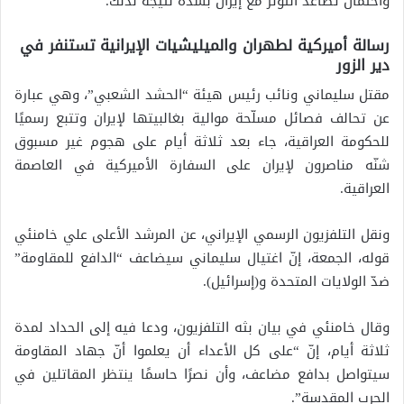
واحتمال تصاعد التوتر مع إيران بشدّة نتيجة لذلك.
رسالة أميركية لطهران والميليشيات الإيرانية تستنفر في
دير الزور
مقتل سليماني ونائب رئيس هيئة “الحشد الشعبي”، وهي عبارة
عن تحالف فصائل مسلّحة موالية بغالبيتها لإيران وتتبع رسميًا
للحكومة العراقية، جاء بعد ثلاثة أيام على هجوم غير مسبوق
شنّه مناصرون لإيران على السفارة الأميركية في العاصمة
العراقية.
ونقل التلفزيون الرسمي الإيراني، عن المرشد الأعلى علي خامنئي
قوله، الجمعة، إنّ اغتيال سليماني سيضاعف “الدافع للمقاومة”
ضدّ الولايات المتحدة و(إسرائيل).
وقال خامنئي في بيان بثه التلفزيون، ودعا فيه إلى الحداد لمدة
ثلاثة أيام، إنّ “على كل الأعداء أن يعلموا أنّ جهاد المقاومة
سيتواصل بدافع مضاعف، وأن نصرًا حاسمًا ينتظر المقاتلين في
الحرب المقدسة”.