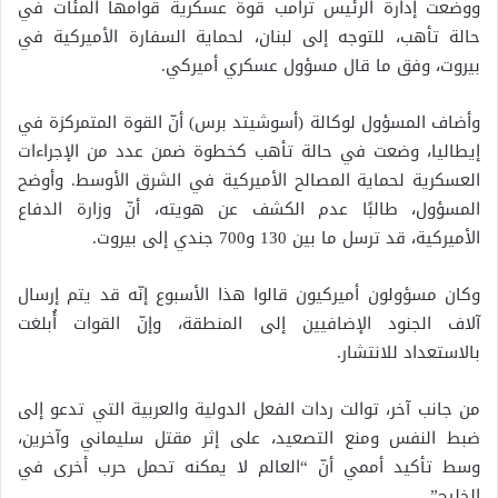
ووضعت إدارة الرئيس ترامب قوة عسكرية قوامها المئات في
حالة تأهب، للتوجه إلى لبنان، لحماية السفارة الأميركية في
بيروت، وفق ما قال مسؤول عسكري أميركي.
وأضاف المسؤول لوكالة (أسوشيتد برس) أنّ القوة المتمركزة في
إيطاليا، وضعت في حالة تأهب كخطوة ضمن عدد من الإجراءات
العسكرية لحماية المصالح الأميركية في الشرق الأوسط. وأوضح
المسؤول، طالبًا عدم الكشف عن هويته، أنّ وزارة الدفاع
الأميركية، قد ترسل ما بين 130 و700 جندي إلى بيروت.
وكان مسؤولون أميركيون قالوا هذا الأسبوع إنّه قد يتم إرسال
آلاف الجنود الإضافيين إلى المنطقة، وإنّ القوات أُبلغت
بالاستعداد للانتشار.
من جانب آخر، توالت ردات الفعل الدولية والعربية التي تدعو إلى
ضبط النفس ومنع التصعيد، على إثر مقتل سليماني وآخرين،
وسط تأكيد أممي أنّ “العالم لا يمكنه تحمل حرب أخرى في
الخليج”.