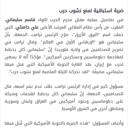
ضربة استباقية لمنع نشوب حرب
في تفاصيل عملية مقتل مجرم الحرب اللواء
قاسم سليماني
،
المقرب من رأس نظام الملالي المرشد الأعلى
علي خامنئي
، التي
حملت اسم “البرق الأزرق”، صرّح الرئيس ترامب، الجمعة، بأنّ
سليماني هو “الإرهابي الأول في العالم”. وقال ترامب في
تصريح للصحافيين في ولاية فلوريدا: إنّ “سليماني كان يخطط
لمهاجمة دبلوماسيين وعسكريين أميركيين”. مؤكدًا أنّه لا يسعى
لحرب مع إيران، بعد الغارة الجوية الأميركية التي قتل فيها
سليماني، مضيفًا: “لقد تحركنا الليلة الماضية لمنع نشوب حرب”.
مسؤول كبير في إدارة الرئيس ترامب، طلب عدم نشر اسمه، قال
للصحافيين، الجمعة، إنّ سليماني كان يخطط لهجمات وشيكة
على دبلوماسيين وجنود أميركيين في العراق ولبنان وسورية
ومناطق أخرى في الشرق الأوسط.
وأضاف المسؤول: “هذه الضربة (الجوية الأميركية التي قٌتل فيها