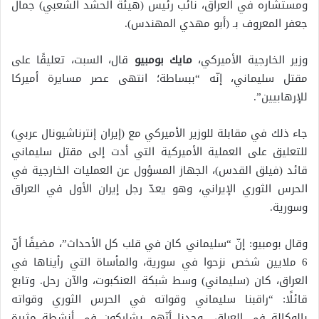
ومستشاره في العراق، نائب رئيس (هيئة الحشد الشعبي) جمال
جعفر المعروف بـ (أبو مهدي المهندس).
وزير الخارجية الأميركي،
مايك بومبيو
قال، السبت، تعليقًا على
مقتل سليماني، إنّه “ببساطة؛ انتهى عصر مسايرة أميركا
للإرهابيين”.
جاء ذلك في مقابلة للوزير الأميركي مع (إيران إنترناشيونال عربي)
للتعليق على العملية الأميركية التي أدت إلى مقتل سليماني
قائد (فيلق القدس)، الجهاز المسؤول عن العمليات الخارجية في
الحرس الثوري الإيراني، وهو يعدّ رجل إيران الأول في العراق
وسورية.
وقال بومبيو: إنّ “سليماني كان في قلب كل الأحداث”، مضيفًا أنّ
6 ملايين شخص نزحوا في سورية، والمأساة التي رأيناها في
العراق، كان (سليماني) وسط شبكة العنكبوت، والآن رحل. وتابع
قائلًا: “راقبنا سليماني وقواته في الحرس الثوري وقواته
بالوكالة في العراق.. وجدنا أنّهم يشاركون في أنشطة مثيرة