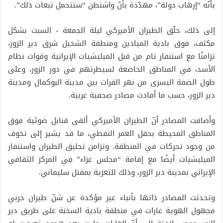
بأنّه “إرهاب دولة”، مهدّدة بأنّ واشنطن “ستتحمل تبعات ذلك”.
إلى ذلك، حلّق الطيران الأميركي ليلة الجمعة - السبت بشكل
مكثف، فوق بادية الميادين ومنطقة الشحيل شرق دير الزور،
تزامنًا مع استنفار تام من قبل الميليشيات الإيرانية وقوات نظام
الأسد، في المناطق الخاضعة لسيطرتهم في دور الزور، وعلى
طول الضفة اليسرى من نهر الفرات بين مدينة البوكمال ومدينة
دير الزور، حسب ما أفادت مصادر صحفية عربية.
وأضافت المصادر أنّ الطيران الأميركي ألقى قنابل ضوئية فوق
المناطق المحيطة بحقل العمر النفطي، ما قد يشير إلى تخوف
من وجود تحركات في المنطقة. وتزامن تحليق الطيران واستنفار
الميليشيات أيضًا مع إقامة “مجلس عزاء” في المركز الثقافي
الإيراني بمدينة دير الزور، وذلك للتعزية بمقتل سليماني.
وتحدثت المصادر ذاتها بأنباء غير مؤكدة عن شنّ طيران حربي
مجهول الهوية غارات في منطقة بادية السخنة على طريق دير