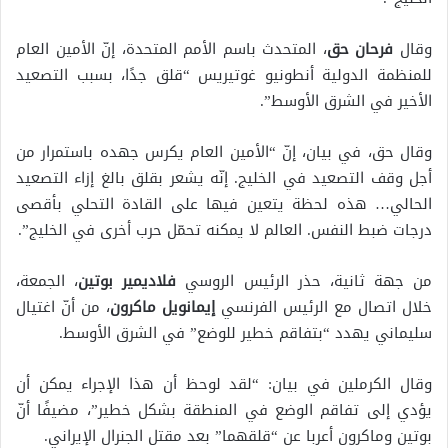
وقال
فرحان حق
، المتحدث باسم الأمم المتحدة، إنّ الأمين العام
للمنظمة الدولية أنطونيو غوتيريس “قلق جدًا، بسبب التصعيد
الأخير في الشرق الأوسط”.
وقال حق، في بيان، إنّ “الأمين العام يكرس جهده باستمرار من
أجل وقف التصعيد في الخليج. إنّه يشعر بقلق بالغ إزاء التصعيد
الحالي… هذه لحظة يتعين فيها على القادة التحلي بأقصى
درجات ضبط النفس. العالم لا يمكنه تحمّل حرب أخرى في الخليج”.
من جهة ثانية، حذر الرئيس الروسي
فلاديمير بوتين
، الجمعة،
خلال اتصال مع الرئيس الفرنسي
إيمانويل ماكرون
، من أنّ اغتيال
سليماني يهدد “بتفاقم خطير للوضع” في الشرق الأوسط.
وقال الكرملين في بيان: “لقد لوحظ أن هذا الإجراء يمكن أن
يؤدي إلى تفاقم الوضع في المنطقة بشكل خطير”، مضيفًا أنّ
بوتين وماكرون أعربا عن “قلقهما” بعد مقتل الجنرال الإيراني.