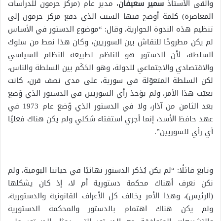
وألقى الأستاذ
سمير سعيفان
، مدير عام (مركز حرمون للدراسات
المعاصرة) كلمة أوضح فيها السبب الذي دفع مركز حرمون إلى
تنظيم هذه الندوة الحوارية، وقال: “موضوع الدستور في الأساس
لم يكن مطروحًا للنقاش بين السوريين، وكان هذا نمط من سلوك
السلطة، لأن الدستور هو الناظم لطبيعة النظام السياسي
والاقتصادي والاجتماعي للدولة، وهو الحَكَم بين السلطة والناس،
لكن السلطة المتغوّلة في سورية، على مدى نصف قرن، كانت
تغيّب هذا الأمر، ولم يؤخذ رأي السوريين في الدستور الذي وُضع
بعد الثامن من آذار، ولا في الدستور الذي وُضع عام 1973 في
عهد حافظ الأسد، إنما أجري استفتاء شكلي ولم يكن هناك فعليًا
أي رأي للسوريين”.
وتابع قائلًا: “لم يكن يُذكر الدستور نهائيًا في حياتنا اليومية، ولم
نكن نعرف أهناك محكمة دستورية أم لا، إذ كان يشكلها
(الرئيس)، وهذا الأمر يخالف كل الأعراف القانونية والدستورية،
ولم يكن هناك اهتمام بالدستور والمحكمة الدستورية