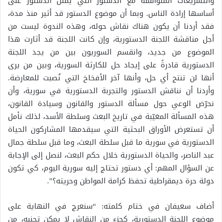
والتشريعات المتوافقة مع الدستور التي يمثل الدستور على
أساسها إرادة الناس. وبما أن موضوع الدستور قد أثير منذ مدة،
فقد أردنا أن يكون هناك نقاش حوله، وهذه الندوة ليست من
أجل مناقشة اللجنة الدستورية، وإن كانت اللجنة قد أثارت هذا
الموضوع من جديد، وانقسم السوريون بين من يجد اللجنة
الدستورية قادرةً على إيجاد حل للكارثة السورية، وبين من يرى
أنها لن تنتج أي حل، وأنها آخر الأفخاخ التي نُصبت للمعارضة.
وأردنا أن نناقش الدستور والتجربة الدستورية في سورية، وأن
نحرّض الوعي حول مسألة الدستور والقانون وسيادة القانون،
هذه المسألة المغيّبة في تاريخ البعث وسلطة الأسد، لذلك نأمل
أن تستعرض الأوراق البحثية التي سيقدمها المشاركون الحياة
الدستورية في سورية ما قبل سلطة البعث، وما قبل سلطة جمال
عبد الناصر، والحياة الدستورية خلال حكم البعث، لنصل إلى الإجابة
عن السؤال المهم: أي دستور تحتاج إليه سورية اليوم، كي تكون
دولة حرة ديمقراطية تحفظ كرامة المواطن وحريته؟”.
أضاف سعيفان في ختام كلمته: “سنعرج في النهاية على
موضوع اللجنة الدستورية، كجزء من النقاش لا يمكن تجنبه، من