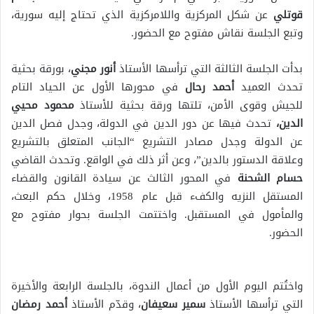
قوتلي
عن شكل المركزية واللامركزية الذي تحتاج إليه سورية،
وتبع الجلسة نقاش مفتوح مع الحضور.
بدأت الجلسة الثالثة التي ترأسها الأستاذ
أنور مجني
، بورقة بحثية
تحدث العميد
أحمد رحال
في محورها الأول عن الحياد التام
للجيش وقوى الأمن، تلتها ورقة بحثية للأستاذ
محمود محيي
الدين،
تحدث فيها عن دور الدين في الدولة، وجدل فصل الدين
عن الدولة وجدل مصادر التشريع “الجانب المتعلق بالتشريع
وعلاقة الدستور بالدين”، وعن أثر ذلك في الواقع. وتحدث القاضي
حسام الشحنة
في المحور الثالث عن سيادة القانون والقضاء
المستقل النزيه والكفء قبل عام 1958، وخلال حكم البعث،
والمأمول في المستقبل. واختتمت الجلسة بحوار مفتوح مع
الحضور.
واختُتم اليوم الأول من أعمال الندوة، بالجلسة الرابعة والأخيرة
التي ترأسها الأستاذ
سمير سعيفان
، وقدّم الأستاذ
أحمد رمضان