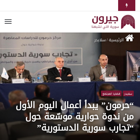
الرئيسية
/
سلايدر
سلايدر
قضايا المجتمع
“حرمون” يبدأ أعمال اليوم الأول
من ندوة حوارية موسّعة حول
“تجارب سورية الدستورية”