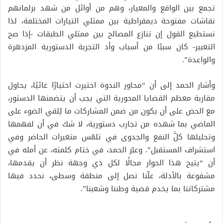
تجمع بين الواقع والمعيار، وهم من أوائل من شهد برلمانهم
نقاشات مفتوحة ديمقراطية بين ممثلي التيارات المختلفة، لذا
نستطيع القول إن تنازع المصالح بين ممثلي الطبقات -إذا صح
التعبير- كان سببًا من أسباب وأد التجربة الدستورية المزدهرة
والواعدة”.
وأشار الحمد إلى أن “محاور الندوة اختيرت اختيارًا غائيًا، يحاول
مقاربة معظم القضايا المحورية التي يجب أن يتضمنها الدستور،
مع الحض على أن يكون من ضمن المشاركات ما يُلقي الضوء على
الماضي بما شهده من تجارب دستورية، لا شك في أن لفهمها
وتحليلها كلَّ النفع والجدوى في تلمّس متغيرات الحاضر وفي
استشراف المستقبل”. وعبّر الحمد، في ختام كلمته، عن أمله في
أن “يتيح هذا الحوار مجالًا لكل ذي وجهة نظر أن يقدمها،
مشفوعة بالأدلة، علّنا نصل إلى منطقة وسطى، نحدد فيها
مشتركاتنا بما يخدم قضية وطننا وشعبنا”.