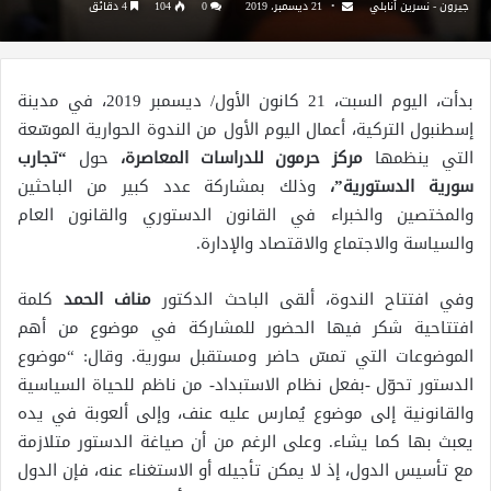
جيرون - نسرين أنابلي
21 ديسمبر، 2019
0
104
4 دقائق
بدأت، اليوم السبت، 21 كانون الأول/ ديسمبر 2019، في مدينة
إسطنبول التركية، أعمال اليوم الأول من الندوة الحوارية الموسّعة
التي ينظمها
مركز حرمون للدراسات المعاصرة،
حول
“تجارب
سورية الدستورية”،
وذلك بمشاركة عدد كبير من الباحثين
والمختصين والخبراء في القانون الدستوري والقانون العام
والسياسة والاجتماع والاقتصاد والإدارة.
وفي افتتاح الندوة، ألقى الباحث الدكتور
مناف الحمد
كلمة
افتتاحية شكر فيها الحضور للمشاركة في موضوع من أهم
الموضوعات التي تمسّ حاضر ومستقبل سورية. وقال: “موضوع
الدستور تحوّل -بفعل نظام الاستبداد- من ناظم للحياة السياسية
والقانونية إلى موضوع يُمارس عليه عنف، وإلى ألعوبة في يده
يعبث بها كما يشاء. وعلى الرغم من أن صياغة الدستور متلازمة
مع تأسيس الدول، إذ لا يمكن تأجيله أو الاستغناء عنه، فإن الدول