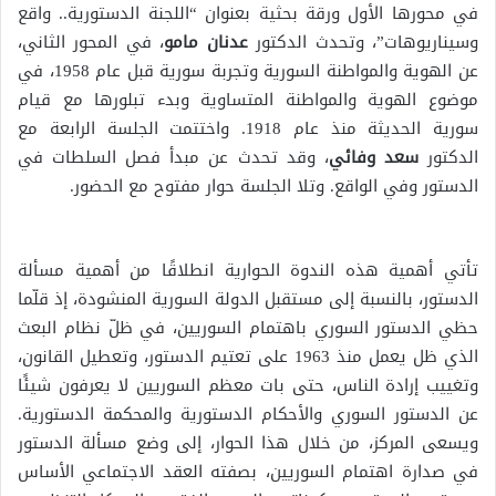
في محورها الأول ورقة بحثية بعنوان “اللجنة الدستورية.. واقع
وسيناريوهات”، وتحدث الدكتور
عدنان مامو
، في المحور الثاني،
عن الهوية والمواطنة السورية وتجربة سورية قبل عام 1958، في
موضوع الهوية والمواطنة المتساوية وبدء تبلورها مع قيام
سورية الحديثة منذ عام 1918. واختتمت الجلسة الرابعة مع
الدكتور
سعد وفائي
، وقد تحدث عن مبدأ فصل السلطات في
الدستور وفي الواقع. وتلا الجلسة حوار مفتوح مع الحضور.
تأتي أهمية هذه الندوة الحوارية انطلاقًا من أهمية مسألة
الدستور، بالنسبة إلى مستقبل الدولة السورية المنشودة، إذ قلّما
حظي الدستور السوري باهتمام السوريين، في ظلّ نظام البعث
الذي ظل يعمل منذ 1963 على تعتيم الدستور، وتعطيل القانون،
وتغييب إرادة الناس، حتى بات معظم السوريين لا يعرفون شيئًا
عن الدستور السوري والأحكام الدستورية والمحكمة الدستورية.
ويسعى المركز، من خلال هذا الحوار، إلى وضع مسألة الدستور
في صدارة اهتمام السوريين، بصفته العقد الاجتماعي الأساس