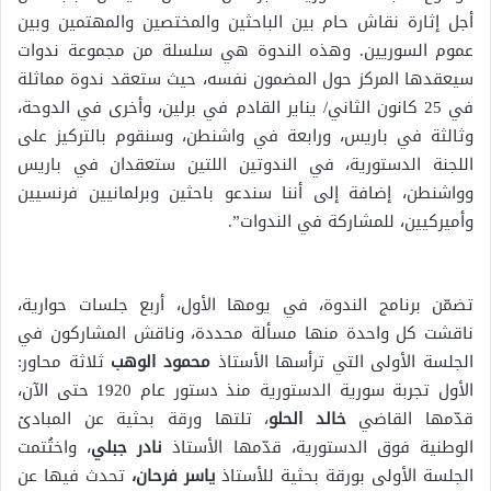
أجل إثارة نقاش حام بين الباحثين والمختصين والمهتمين وبين
عموم السوريين. وهذه الندوة هي سلسلة من مجموعة ندوات
سيعقدها المركز حول المضمون نفسه، حيث ستعقد ندوة مماثلة
في 25 كانون الثاني/ يناير القادم في برلين، وأخرى في الدوحة،
وثالثة في باريس، ورابعة في واشنطن، وسنقوم بالتركيز على
اللجنة الدستورية، في الندوتين اللتين ستعقدان في باريس
وواشنطن، إضافة إلى أننا سندعو باحثين وبرلمانيين فرنسيين
وأميركيين، للمشاركة في الندوات”.
تضمّن برنامج الندوة، في يومها الأول، أربع جلسات حوارية،
ناقشت كل واحدة منها مسألة محددة، وناقش المشاركون في
الجلسة الأولى التي ترأسها الأستاذ
محمود الوهب
ثلاثة محاور:
الأول تجربة سورية الدستورية منذ دستور عام 1920 حتى الآن،
قدّمها القاضي
خالد الحلو
، تلتها ورقة بحثية عن المبادئ
الوطنية فوق الدستورية، قدّمها الأستاذ
نادر جبلي
، واختُتمت
الجلسة الأولى بورقة بحثية للأستاذ
ياسر فرحان،
تحدث فيها عن