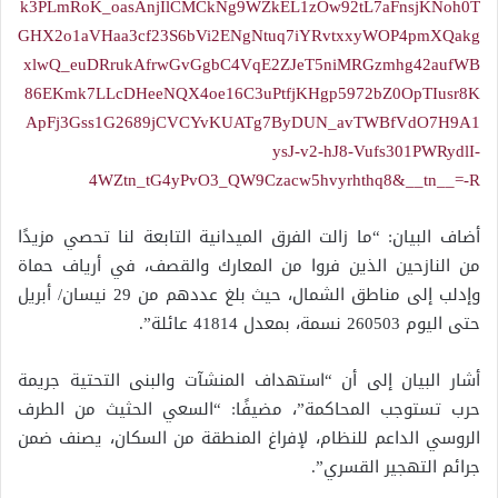
k3PLmRoK_oasAnjIlCMCkNg9WZkEL1zOw92tL7aFnsjKNoh0T
GHX2o1aVHaa3cf23S6bVi2ENgNtuq7iYRvtxxyWOP4pmXQakg
xlwQ_euDRrukAfrwGvGgbC4VqE2ZJeT5niMRGzmhg42aufWB
86EKmk7LLcDHeeNQX4oe16C3uPtfjKHgp5972bZ0OpTIusr8K
ApFj3Gss1G2689jCVCYvKUATg7ByDUN_avTWBfVdO7H9A1
ysJ-v2-hJ8-Vufs301PWRydlI-
4WZtn_tG4yPvO3_QW9Czacw5hvyrhthq8&__tn__=-R
أضاف البيان: “ما زالت الفرق الميدانية التابعة لنا تحصي مزيدًا
من النازحين الذين فروا من المعارك والقصف، في أرياف حماة
وإدلب إلى مناطق الشمال، حيث بلغ عددهم من 29 نيسان/ أبريل
حتى اليوم 260503 نسمة، بمعدل 41814 عائلة”.
أشار البيان إلى أن “استهداف المنشآت والبنى التحتية جريمة
حرب تستوجب المحاكمة”، مضيفًا: “السعي الحثيث من الطرف
الروسي الداعم للنظام، لإفراغ المنطقة من السكان، يصنف ضمن
جرائم التهجير القسري”.