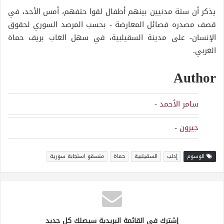
يذكر أن ستة مدنيين بينهم أطفال لقوا حتفهم، أمس الأحد، في
قصف مصدره فصائل المعارضة - بحسب المرصد السوري لحقوق
الإنسان- على مدينة السقيلبية، في سهل الغاب بريف حماة
الغربي.
Author
سامر الأحمد
-
جيرون
-
الوسوم
إدلب
السقيلبية
حماة
منسقو استجابة سورية
إشترك في القائمة البريدية سيصلك كل جديد