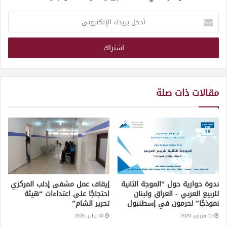
أدخل
بريدك
الإلكتروني
مقالات ذات صلة
ندوة حوارية حول “الموجة الثانية
إيقاف عمل مشفى إدلب المركزي
للربيع العربي - العراق ولبنان
احتجاجًا على اعتداءات “هيئة
نموذجًا” لحرمون في إسطنبول
تحرير الشام”
12 فبراير، 2020
30 يناير، 2020