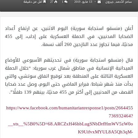
سامر الأحمد, جيرون
13 مايو، 2019
1
27
أقل من دقيقة
أعلن (منسقو استجابة سورية) اليوم الاثنين، عن ارتفاع أعداد
الضحايا المدنيين، في الحملة العسكرية على إدلب، إلى 455
مدنيًا، فيما تجاوز عدد النازحين 260 ألف نسمة.
قال (منسقو استجابة سورية) في تحديثهم الأسبوعي للأوضاع
الميدانية الإنسانية في مناطق شمال غرب سورية: “خلال الحملة
العسكرية الثالثة على المنطقة بعد توقيع اتفاق سوتشي، والتي
بدأت منذ شهر شباط/ فبراير الماضي حتى اليوم، وصل عدد ضحايا
القصف من المدنيين إلى أكثر من 455 مدنيًا، بينهم 139 طفلًا”.
https://www.facebook.com/humanitarianresponse1/posts/2664455
736932464?
__xts__%5B0%5D=68.ARCZxH46hbLugSNbDrfHmWV5zW0o
K9UifvxMYUL8A5Qh3qM-