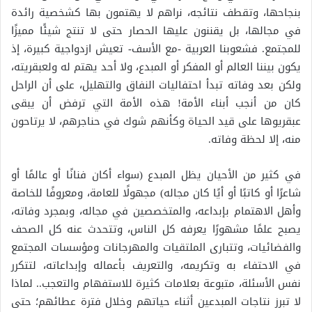
بنجاحها، وتقطف نتائجه، نراهم لا يهتمون بها كشخصية رائدة
في مجالها، بل يقننون عليها الحصار حتى لا تنتج شيئًا مميزًا
للمجتمع. فشعوبنا العربية -مع الأسف- تعيش ازدواجية كبيرة، إذ
يكون بيننا العالم أو المفكر أو المبدع، ولا أحد يهتم له ولعبقريته،
ولكن بعد وفاته تبدأ احتفاليات النفاق والتهليل، على أن الراحل
كان من أنجب أبناء الأمة! هذه الأمة التي ترفض أن يبقى
عبقريوها على قيد الحياة وكأنهم شوك في حناجرهم، لا يرتاحون
منه، إلا لحظة وفاته.
في كثير من الأحيان يظل المبدع (سواء أكان فنانًا أو عالمًا أو
شاعرًا أو كاتبًا أو أيًا كان مجاله) مجهولًا للعامة، ومعروفًا للخاصة
وأهل الاهتمام بإبداعه، والمتخصصين في مجاله، وبمجرد وفاته،
يصبح علمًا مشهورًا يعرفه كل الناس، وتتحدث عنه كل الصحف
والفضائيات، وتتبارى الملتقيات والمهرجانات ومؤسسات المجتمع
في الاحتفاء به وتكريمه، والتعريف بأعماله وإبداعاته، لتتكرر
نفس الأسئلة، متبوعة بعلامات كثيرة للاستفهام والتعجب.. لماذا
لا تبرز نتاجات المبدعين أثناء حياتهم وخلال فترة عطائهم؛ حتى