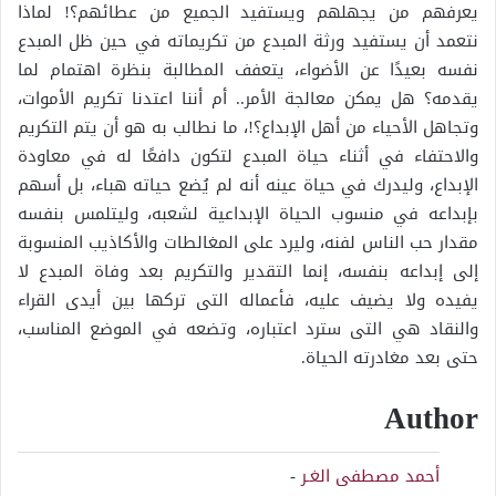
يعرفهم من يجهلهم ويستفيد الجميع من عطائهم؟! لماذا
نتعمد أن يستفيد ورثة المبدع من تكريماته في حين ظل المبدع
نفسه بعيدًا عن الأضواء، يتعفف المطالبة بنظرة اهتمام لما
يقدمه؟ هل يمكن معالجة الأمر.. أم أننا اعتدنا تكريم الأموات،
وتجاهل الأحياء من أهل الإبداع؟!، ما نطالب به هو أن يتم التكريم
والاحتفاء في أثناء حياة المبدع لتكون دافعًا له في معاودة
الإبداع، وليدرك في حياة عينه أنه لم يُضع حياته هباء، بل أسهم
بإبداعه في منسوب الحياة الإبداعية لشعبه، وليتلمس بنفسه
مقدار حب الناس لفنه، وليرد على المغالطات والأكاذيب المنسوبة
إلى إبداعه بنفسه، إنما التقدير والتكريم بعد وفاة المبدع لا
يفيده ولا يضيف عليه، فأعماله التى تركها بين أيدى القراء
والنقاد هي التى سترد اعتباره، وتضعه في الموضع المناسب،
حتى بعد مغادرته الحياة.
Author
أحمد مصطفى الغـر
-