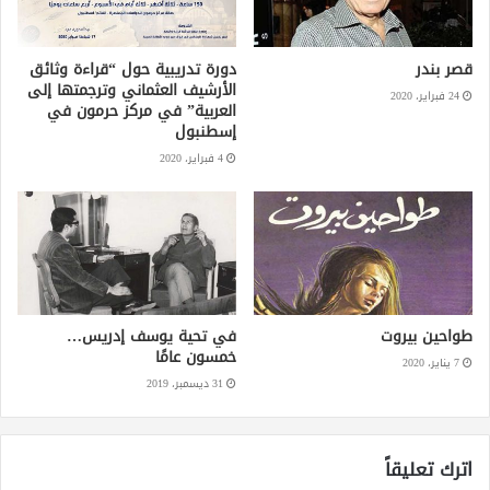
قصر بندر
دورة تدريبية حول “قراءة وثائق
الأرشيف العثماني وترجمتها إلى
24 فبراير، 2020
العربية” في مركز حرمون في
إسطنبول
4 فبراير، 2020
طواحين بيروت
في تحية يوسف إدريس…
خمسون عامًا
7 يناير، 2020
31 ديسمبر، 2019
اترك تعليقاً