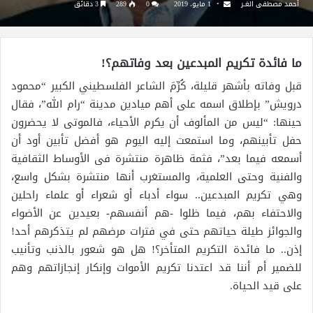
أحمد مصطفى الغـر
1 مايو، 2019
0
289
3 دقائق
ما فائدة تكريم المبدعين بعد وفاتهم؟!
قبل وفاته بأشهر قليلة، كُرِّمَ الشاعر الفلسطيني الكبير “محمود
درويش” بإطلاق اسمه على أهم ميادين مدينة “رام الله”، فقال
حينها: “ليس من المألوف أن يكرم الأحياء، فالموتى لا يحضرون
حفل تأبينهم، وما استمعت إليه اليوم هو أفضل تأبين أود أن
أسمعه فيما بعد”، فثمة ظاهرة منتشرة فى الأوساط الثقافية
والفنية وحتى العلمية، والمستغرب أنها منتشرة بشكل واسع،
وهي تكريم المبدعين.. سواء أدباء أو شعراء أو علماء راحلين
والاحتفاء بهم، فيما ظلوا -هم أنفسهم- بعيدين عن الأضواء
والجوائز طيلة حياتهم حتى في فترات مرضهم لم يتذكرهم أحد!
إذن.. ما فائدة التكريم المتأخر؟! هل هو شعور بالذنب وتأنيب
للضمير أم أننا قد اعتدنا تكريم الأموات وإنكار إنجازاتهم وهم
على قيد الحياة.