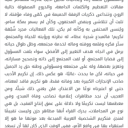
مقالات التعظيم والكلمات الدامعة، والدروع المصقولة خالية
الروح، وتتداعى ذكريات الرفقة الحميمة في حُمّى وفاء مؤقتة، لا
تلبث أن تتلاشى وينفض المحتفون، وكأن لم يسمر بمكة سامر،
ويُنسى المحتفى به وكأنه لم يكن، تلك الفعاليات مجرد شُبْهة
تكريم! فالمبدع شجرة عطاء، له نظرته ورؤيته للحياة والمجتمع،
سخّر فكره وقلمه ووقته وماله لخدمة مجتمعه، وظل طوال حياته
يرمل في اتجاه هدف التغيير إلى الأفضل، سواء بلفت المسؤول
إلى قضايا المجتمع، أو لفت المجتمع إلى ذاته وتصحيح مساراته،
وتعزيز بعضها، وله على مجتمعه ومسؤولي وطنه حق رد الجميل
في حياته، لكن ما يحدث -غالبًا- هو عكس ذلك. إن تكريم الأديب
صاحب الإنجازات الكبيرة بعد وفاته فقط، هو تكريم فاقد لمعناه،
حتى لو اعتبرناه نوعًا من الاعتذار، فلن يغني ذلك شيئًا، ومن
العجيب أن نجد مظاهرات إعلامية تصاحب وفاة المبدع، وفي
معظمها ليست تكريمًا ولا دلالة على عمق إنتاج الفقيد، بل هي
نوع من المجاملات، يدرك القراء أنها مظاهر حزن وليست تقييمًا
لمنجز، فتكريم الشخصية العربية المبدعة بعد موتها ما هو إلا
استهزاء بها في واقع الأمر، ففي الوقت الذي كان لها أن تسعد