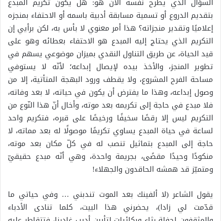
السؤال الذي يطرح نفسه الآن هو: هل يكون تكريم المبدع
بتقديم الدروع أو تسمية مسابقة أدبية باسمه أو الاحتفاء بمنجزه
إعلاميًا وتقدير منجزاته؟ هذا أمر معنوي لا بأس به، لكن برأيي إن
التكريم الذي يحتاج إليه المبدع هو الاحتفاء بعطائه وهو على
قيد الحياة، عن طريق التناول النقدي بميزان موضوعي يسهم في
تطوير المنجز، والأخذ بيده لإيصال إبداعه؛ لأنّه لا يستوفي
مساحة الفرح المشروع، ولا يقطف ورود البهجة المتأتية، إلا من
وصول إبداعه، وهذا ما يفترض أن يكون في حياته، لا بعد وفاته،
فلا مبدع في حاجة إلى تكريمه بعد موته، وأخال أنّ هذا النّوع من
التكريم ليس إلا رقصًا سخيفًا ورخيصًا على قبره، فتكريم واحد
لساعة في حياة المبدع يساوي تكريمًا موصولًا له بعد مماته، لا
حاجة إلى المبدع بتماثيل تنصب له في كلّ مكان بعد موته،
منكودًا وحيدًا مقصًى، بجريمة واحدة، وهي أنّه مبدع حقيقيّ
ومتميّز قد همشه الحاقدون والجهلاء!
يقول الشاعر (لا ألفينك بعد الموت تندبني … وفي حياتي ما
قدّمت لي زادا)، يحضرني هذا البيت، كلما تنادى الأدباء
والمثقفون لحفلة رثاء وبكائيات لتأبين أديب غادرنا، فتتقاطر عليه