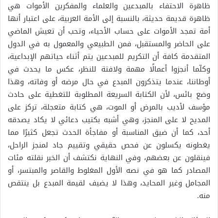
ظاهرة الاحتفاء بالمبدعين والعلماء والمفكرين الأموات هي
ظاهرة قديمة حديثة، بالنسبة إلى الأمة العربية، على اعتبار أنها
أمة تمجد الأموات على حساب الأحياء، وتحب أن تعيش الماضي
على الحاضر والمستقبل، فمن الطبيعي والمعمول به في الدول
المتقدمة كافة أن التكريم للمبدعين يتم أثناء حياتهم الإبداعية،
وكلّما أنجزوا أعمالًا مهمة ولافتة للنظر، عكس ما يحدث في
أوطاننا، عندما يتذكرون المبدع في حال مرضه أو وفاته، وهذا
وضع بائس، لأن الكتابة السريعة المطلوبة للتغطية على حادث
مؤسف لأديب بالمرض أو الموت، هي كتابة متعجلة، تركز على
المديح لا على المنجز، وهي أشبه بكتيب دعائي لا يكاد يصدقه
أحد، كما أن ضيق المناسبة أو مفاجأة الحدث تجعل كثيرًا مما
يغطونه يكسلون عن فحص حقيقي وتقييم جاد لمنجز الراحل،
فينقلون عن بعضهم، وفي النهاية نكتشف أن الخبر نقلته مئات
المصادر كما هو في نصه الأول المغلوط والقاصر والمبتسر، أو
المجامل وغير المحايد، وهذا لا يضيف لقيمة المبدع بل ينتقص
منه.