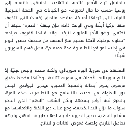
بالمقابل ترك الأمور غائمة، فالتهديد الحقيقي بالنسبة إلى
روسيا -حسب ما قال لافروف- هو الكيانات في الضفة الشرقية
للفرات التي ترعاها أميركا، ويقصد مناطق (قسد) التي تتخوف
منها تركيا أيضًا، وفي الوقت ذاته، فإن جبهة “النصرة” عليها أن
تختفي، وهو الأمر المتروك لتركيا. وقد قالها لافروف صراحة:
“خطوة مرحلية، لأنها ستتيح منع القصف من منطقة خفض التوتر
في إدلب، لمواقع النظام وقاعدة حميميم”، فهل فهم السوريون
شيئًا؟
المشهد في سورية اليوم سوريالي، ولكنه منظم، وليس عبثيًا، إذ
تتابع سوريالية الأحداث في سورية تتاليها، وكأنها مخطط دقيق
مرسوم، يقوم أبطاله بالتنفيذ الدقيق، فيخرج الجولاني، ليحتل
دور البطولة من جديد، بالتسامح مع التظاهرات هذه المرة،
بالطبع ثمة أوامر ينفذها، ولكن الشعب “المعتر” الذي انخدع
سنوات ما يزال قيد الخديعة، ومع غياب دور النخبة وانغماسها مع
مشاعر الشعب، تصبح الصورة دامية، لجهة طريقة الفهم، ولجهة
تجاهل التاريخ، ولجهة غموض الغايات والنتائج.