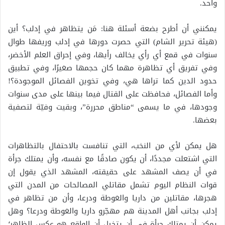
واحد.
يمكنني أن أطرح بضعة أسئلة هنا: مَن يتظاهر في إدلب؟ أين
(هيئة تحرير الشام) التي حصرت دورها في إدلب وريفها طوال
سنوات في قمع أي رأي يخالف رأيها، وفي إحراق العلم الأخضر،
وفي تفريق أي تظاهرة مهما كان حجمها صغيرًا، وفي تطبيق
حدود الدين كما تراها هي، وفي تخوين الفصائل الموجودة؟!
وأما الفصائل، فحافظت على القتال فيما بينها على مدى سنوات
وجودها، في ما يسمى “مناطق محررة”، وبقيت وفيّة لتصفية
بعضها.
هل يمكن لأي من النخب، التي تنافست بالاحتفال بالتظاهرات
التي اشتعلت مجددًا، أن يكون صادقًا مع نفسه، وأن يمتلك جرأة
في أن يصف المشهد على حقيقته، المشهد الذي يقول إن
قوات النظام اليوم تشمل مقاتلي المصالحات من المدن التي
هجرها، مقاتلين من داريا والغوطة ودرعا، وأن من تظاهر في
إدلب بجانب أهل المدينة هم مهجّرو داريا والغوطة ودرعا؟ وهل
يمكن أن يمتلك جرأة في أن يتخيل أن الواقع هو عكس الظاهر؛