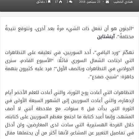
هنادي الخطيب
23 سبتمبر، 2018
3
17
3 دقائق
“الجنون هو أن تفعل ذات الشيء مرةً بعد أخرى، وتتوقع نتيجةً
مختلفةً”.
آينشتاين
تهكّمَ “ورد اليافي”، أحد السوريين، في تعليقه على التظاهرات
التي اجتاحت الشمال السوري قائلًا: “الأسبوع القادم، سنرى
الجولاني في التظاهرات وبالصف الأول”؛ فرد عليه كثيرون بتهمة
جاهزة: “شبيح، ضفدع”.
التظاهرات التي أعادت روح الثورة، والتي أعادت للعلم الأخضر أيام
ازدهاره، والتي أعادت السوريين إلى الشهور السبعة الأولى في
الثورة التي بدأت قبل 8 سنوات، مع ملاحظة أنني لا أصف
المشهد، وإنما أعيد كتابة ما اجتمع معظم السوريين على كتابته،
خلال الفرحة الهستيرية التي سادت لدى المعارضين، ولن أدخل
في تفاصيل التعبير عن المشاعر، لأنها أكثر من أن يحتملها مقال