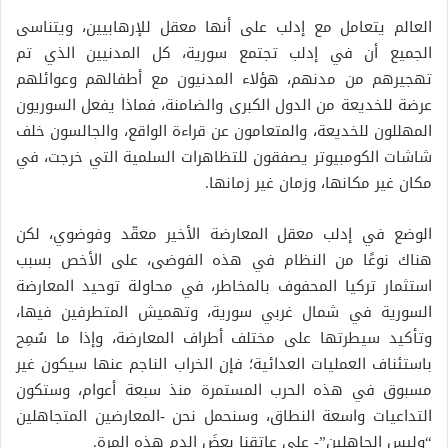
العالم يتعامل مع إدلب على أنها معقل للإرهابيين، ويتناسى
الجميع أن في إدلب تجتمع سورية، كل المدنيين الذي تم
تهجيرهم من مدنهم، هؤلاء المدنيون مع أطفالهم وعوائلهم
عرضة للخديعة من الدول الكبرى والضامنة، فماذا يفعل السوريون
المهللون للخديعة، والمتعامون عن قراءة الواقع، والجالسون خلف
شاشات الكومبيوتر يصفقون للتظاهرات السلمية التي خرجت، في
مكان غير مكانها، وزمان غير زمانها.
الوضع في إدلب معقل المعارضة الأخير معقّد وفوضوي، لكن
هناك نوعًا من النظام في هذه الفوضى، على الأخص بسبب
استثمار تركيا المحفوف بالمخاطر، في محاولة توحيد المعارضة
السورية في شمال غربي سورية، وتهميش المتطرفين فيها،
وتأكيد سيطرتها على مختلف أطراف المعارضة، وإذا ما سُمِح
باستئناف العمليات العدائية؛ فإن الخراب الناجم عنها سيكون غير
مسبوق في هذه الحرب المستمرة منذ سبعة أعوام، وستكون
التداعيات واسعة النطاق، وسنحمل نحن -المعارضين المتجاهلين
“وليس الجاهلين”- على عاتقنا بعضَ الدم هذه المرة.