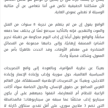
لأن مشكلتنا الحقيقية تكمن في أننا نتعامى عن أن مثالية
الوسيلة لا تغطي غموض الغاية.
الواقع يقول إن من لم يتعلم من تجربة 8 سنوات من القتل
والموت والتهجير، فإنه بالتأكيد سيدفع ثمنًا لن يختلف عما دفعه
سابقًا. والواقع يقول أيضًا إن إدلب اليوم محكومة من (هيئة تحرير
الشام) المصنفة إرهابيًا، وإلى جانبها مجموعة من الفصائل
المتناحرة في معظم الأوقات، وقد اتحدت ظاهريًا بأمر من
الممول، وشكلت فصيلًا واحدًا.
بعيدًا عن نظرية المؤامرة، وبالعودة إلى واقع التصريحات
السياسية العالمية، حول سورية وإدلب وإعادة الإعمار وإعادة
اللاجئين، وبعيدًا عن التصريحات الإعلامية المستهلكة، فإن العالم
الغربي المدافع عن حقوق الإنسان، والدول الضامنة سواء أكانت
الراعية للنظام أم للمعارضة، اتفقوا جميعهم على أن يكون
سيناريو إدلب مختلفًا عما سبقه من سيناريوهات؛ فالمحافظة
التي تضم 3 ملايين سوري، على أقل تقدير، ستكوّن كارثة لا