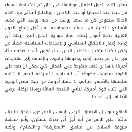
يمكن لتلك الدول احتمال عواقبها في حال تم اقتحامها، سواء
من حيث عدد الضحايا أو عدد اللاجئين، وبالطبع النتائج في هذه
الحالة ستقوض كل ما سعت روسيا من أجله، روسيا التي قضت
الأسابيع الأخيرة في جولة دبلوماسية، من أجل إقناع الدول
الغربية بدفع أموال إعادة إعمار سورية، الدول التي ربطت أي
إعادة إعمار بالانتقال السياسي والإصلاحات السياسية، فضلًا عن
رفض تركيا استقبال اللاجئين الذين سيتدفقون بأعداد ضخمة جدًا،
في حال تم تدمير إدلب ودخولها بالقوة، بالإضافة إلى تهديدات
أميركا بأنها لن تقف متفرجة على المجازر التي يمكن أن تقع على
الهواء مباشرة، خصوصًا أن السياسة الأميركية اليوم لا تشبه
سابقتها بالأمس، وترامب لا يشبه أوباما، من حيث نقض الوعود
التي تثبت قوة أميركا، لتأتي النتيجة اتفاقًا روسيًا تركيًا، يرضي
الأطراف إلى حد ما.
الواقع يقول إن الاتفاق التركي الروسي الذي جرى مؤخرًا، ما يزال
غائمًا، على الرغم من أنه أجّل أي تحرك عسكري، وأقر منطقة
منزوعة السلاح بين مناطق “المعارضة” و”النظام”، ولكنه