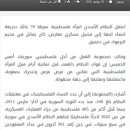
جيرون
20 يوليو، 2018
1
0
أقل من دقيقة
اعتقل النظام الأسدي امرأة فلسطينية عمرها 70 عامًا، بذريعة
انتماء ابنها إلى فصيل عسكري معارض، كان يقاتل في مخيم
اليرموك في دمشق.
وقالت (مجموعة العمل من أجل فلسطينيي سورية)، أمس
الخميس: إن قوات النظام داهمت قبل ثمانية أيام منزل المرأة
الفلسطينية التي تعاني من مرض مزمن وتتحرك بصعوبة،
فاعتقلتها ونقلتها إلى جهة مجهولة.
أشارت (المجموعة) إلى أن عدد النساء الفلسطينيات في معتقلات
النظام بلغ 106، منذ بدء الثورة السورية في آذار/ مارس 2011،
بينما قُتل أكثر من 485 فلسطينية من جراء العمليات العسكرية،
من بين 3645 لاجئًا فلسطينيًا قتلهم النظام الأسدي في سورية
في سبع سنوات. في حين يُعد 301 آخرون في عداد المفقودين