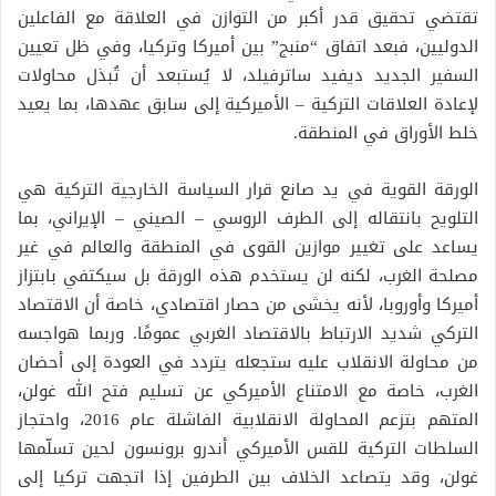
تقتضي تحقيق قدر أكبر من التوازن في العلاقة مع الفاعلين
الدوليين، فبعد اتفاق “منبج” بين أميركا وتركيا، وفي ظل تعيين
السفير الجديد ديفيد ساترفيلد، لا يُستبعد أن تُبذل محاولات
لإعادة العلاقات التركية – الأميركية إلى سابق عهدها، بما يعيد
خلط الأوراق في المنطقة.
الورقة القوية في يد صانع قرار السياسة الخارجية التركية هي
التلويح بانتقاله إلى الطرف الروسي – الصيني – الإيراني، بما
يساعد على تغيير موازين القوى في المنطقة والعالم في غير
مصلحة الغرب، لكنه لن يستخدم هذه الورقة بل سيكتفي بابتزاز
أميركا وأوروبا، لأنه يخشى من حصار اقتصادي، خاصة أن الاقتصاد
التركي شديد الارتباط بالاقتصاد الغربي عمومًا. وربما هواجسه
من محاولة الانقلاب عليه ستجعله يتردد في العودة إلى أحضان
الغرب، خاصة مع الامتناع الأميركي عن تسليم فتح الله غولن،
المتهم بتزعم المحاولة الانقلابية الفاشلة عام 2016، واحتجاز
السلطات التركية للقس الأميركي أندرو برونسون لحين تسلّمها
غولن، وقد يتصاعد الخلاف بين الطرفين إذا اتجهت تركيا إلى