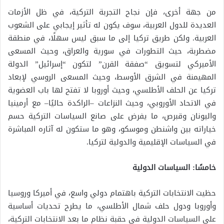
من جهة أخرى، فإن نجاح التجربة التركية، في ظل الأزمات
العديدة للدول العربية، سوف يكون له تأثير إيجابي على الشعوب
العربية. ولكن طريق تركيا إلى ما سبق ليس سهلًا، في منطقة
مضطربة، حيث التطورات في سورية والعراق، وحيث المسعى
الأميركي لتسويق “صفقة القرن” لتكون “إسرائيل” الدولة
المهيمنة في الشرق الأوسط، وحيث المسعى الروسي لإبعاد
تركيا عن الحلف الأطلسي، وحيث أوروبا لا تفتح لها باب العضوية
في الاتحاد الأوروبي، وحيث النزاعات –الراكدة حاليًا– مع أرمينيا
واليونان وقبرص، ما يفرض على صانع السياسات التركية حسم
خياراته بين واشنطن وموسكو، وهو ما ستكون له آثاره المباشرة
في السياسات الإقليمية والدولية لتركيا.
خامسًا: السياسات الدولية
حظيت الانتخابات التركية باهتمام دولي واسع، في أميركا وروسيا
وأوروبا ودول حلف شمال الأطلسي، ما يطرح تحديات أساسية
على السياسات الدولية في حقبة نظام ما بعد الانتخابات التركية،