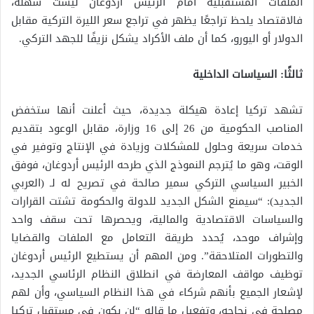
الملفات المستقبلية أمام الرئيس أردوغان ليست سهلة،
فالاقتصاد يلحظ تراجعًا يظهر في تراجع سعر الليرة التركية مقابل
الدولار أو اليورو، كما أن ملف الأكراد يشكل نزيفًا للجهد التركي.
ثالثًا: السياسات الداخلية
تشهد تركيا إعادة هيكلة جديدة، حيث أعلنت أنها ستخفض
المناصب الحكومية من 26 إلى 16 وزارة، مقابل الوعود بتقديم
خدمات سريعة وحلول للمشكلات وزيادة في الإنتاج وتوفير في
الوقت، وهو ما يُترجم النموذج الذي طرحه الرئيس أردوغان، فوفق
الخبير السياسي التركي سمير صالحة في تصريح له لـ (العربي
الجديد): “سيمنع الشكل الجديد للدولة والحكومة تشتت القرارات
والسياسات الاقتصادية والمالية، ويحصرها تحت سقف واحد
وإشراف موحد، يُحدد طريقة التعامل مع الملفات والقضايا
والتطورات المتلاحقة”. ومن المهم أن يستطيع الرئيس أردوغان
توظيف مواقف المعارضة في انطلاق النظام الرئاسي الجديد،
لإشعار الجميع بأنهم شركاء في هذا النظام السياسي، وأن لهم
مصلحة في نجاحه، وتفعيل ما قاله “لن يكون في مستقبل تركيا