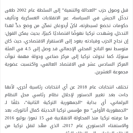
قبل وصول حزب “العدالة والتنمية” إلى السلطة عام 2002 طغى
تدخّل الجيش في السياسة، عبر الانقلابات العسكرية وتأليف
حكومات تخضع لسيطرته، لكنّ أردوغان تمكّن من وضع حدٍّ لهذا
التدخل، وشهدت تركيا نهوضًا اقتصاديًا كبيرًا، بحيث يمكن القول:
إن نجاح الحزب وقيادته يعود إلى الاستقرار الاقتصادي، حيث كان
متوسط نمو الناتج المحلي الإجمالي قد وصل إلى 4.5 في المئة
سنويًا، كما تحولت تركيا إلى مركز صناعي ودولة مهمة تبوأت
المركز السادس عشر في الاقتصاد العالمي، واكتسبت عضوية
مجموعة العشرين.
تختلف انتخابات عام 2018 عن أي انتخابات رئاسية أخرى، لأنها
جاءت بعد تغيير الدستور لإحلال نظام رئاسي محل النظام
البرلماني، أي بداية “الجمهورية التركية الثانية”، خلفًا لـ
“الجمهورية الأولى” مع مؤسس تركيا الحديثة كمال أتاتورك، بعد
ما عرفته تركيا منذ المحاولة الانقلابية في 15 تموز/ يوليو 2016
والاستفتاء الدستوري عام 2017، الذي مهّد لنقل تركيا من