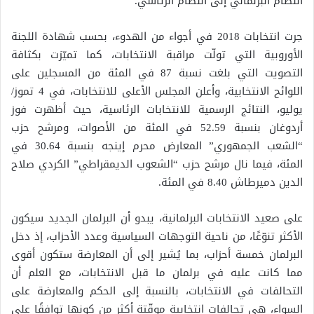
النظام البرلماني إلى النظام الرئاسي.
جرت انتخابات 2018 في أجواء من الهدوء، بحسب شهادة اللجنة
الأوروبية التي تولّت مراقبة الانتخابات، كما تميّزت بكثافة
التصويت التي بلغت نسبة 87 في المئة من المسجلين على
اللوائح الانتخابية، وأعلن المجلس الأعلى للانتخابات، في 4 تموز/
يوليو، النتائج الرسمية للانتخابات الرئاسية، حيث أظهرت فوز
أردوغان بنسبة 52.59 في المئة من الأصوات، ومرشح حزب
“الشعب الجمهوري” المعارض محرم إينجه بنسبة 30.64 في
المئة، فيما نال مرشح حزب “الشعوب الديمقراطي” الكردي صلاح
الدين دميرطاش 8.40 في المئة.
على صعيد الانتخابات البرلمانية، يبدو أن البرلمان الجديد سيكون
الأكثر تنوّعًا، من ناحية التوجهات السياسية وعدد الأحزاب، إذ دخل
البرلمان خمسة أحزاب، بما يُشير إلى أن المعارضة ستكون أقوى
مما كانت عليه في برلمان ما قبل الانتخابات، مع العلم أن
التحالفات في الانتخابات، بالنسبة إلى الحكم والمعارضة على
السواء، هي تحالفات انتخابية موقّتة أكثر من كونها توافقًا على