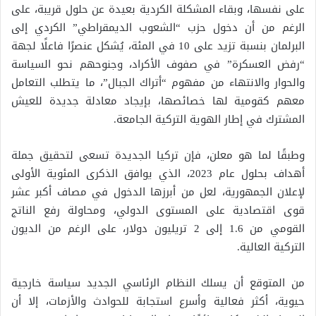
على نفسها، وبقاء المشكلة الكردية بعيدة عن حلول قريبة، على
الرغم من أن دخول حزب “الشعوب الديمقراطي” الكردي إلى
البرلمان بنسبة تزيد على 10 في المئة، يُشكل عنصرًا فاعلًا لجهة
“رفض العسكرة” في صفوف الأكراد، وجنوحهم نحو السياسة
والحوار والانتهاء من مفهوم “أتراك الجبال”، ما يتطلب التعامل
معهم كقومية لها خصائصها، بإيجاد معادلة جديدة للعيش
المشترك في إطار الهوية التركية الجامعة.
وطبقًا لما هو معلن، فإن تركيا الجديدة تسعى لتحقيق جملة
أهداف بحلول عام 2023، الذي يوافق الذكرى المئوية الأولى
لإعلان الجمهورية، لعل من أبرزها الدخول في مصاف أكبر عشر
قوى اقتصادية على المستوى الدولي، ومحاولة رفع الناتج
القومي من 1.6 إلى 2 تريليون دولار، على الرغم من الديون
التركية العالية.
من المتوقع أن يسلك النظام الرئاسي الجديد سياسة خارجية
حيوية، أكثر فعالية وأسرع استجابة للحوادث والأزمات، إلا أن