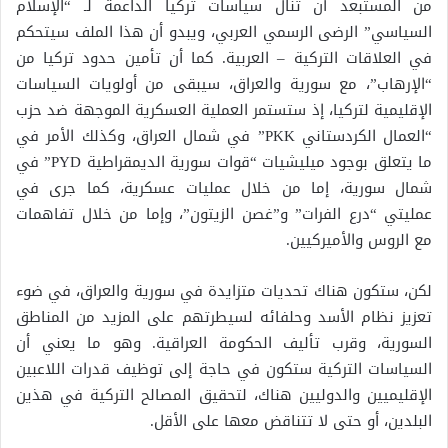
من المستبعد أن تنال سياسات تركيا الداعمة لـ “الإسلام
السياسي” الرضى الرسمي العربي، ويبدو أن هذا الملف سيتحكم
في العلاقات التركية – العربية. كما أن تأمين حدود تركيا من
“الإرهاب”، مع سورية والعراق، سيبقى من أولويات السياسات
الإقليمية لتركيا، إذ ستستمر العملية العسكرية الموجهة ضد حزب
“العمال الكردستاني PKK” في شمال العراق، وكذلك الأمر في
ما يتعلق بوجود ميليشيات “قوات سورية الديمقراطية PYD” في
شمال سورية، إما من خلال عمليات عسكرية، كما جرى في
عمليتي “درع الفرات” و”غصن الزيتون”، وإما من خلال تفاهمات
مع الروس والأميركيين.
لكن، ستكون هناك تحديات متزايدة في سورية والعراق، في ضوء
تعزيز نظام الأسد وحلفائه لسيطرتهم على المزيد من المناطق
السورية، وقرب تأليف الحكومة العراقية. وهو ما يعني أن
السياسات التركية ستكون في حاجة إلى توظيف قدرات اللاعبين
الإقليميين والدوليين هناك، لتحقيق المصالح التركية في هذين
البلدين، أو حتى لا تتناقض معها على الأقل.