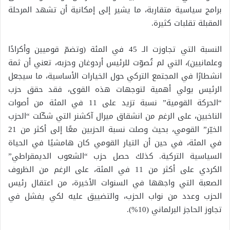
برامج سياسية متقاربة، ما يشير إلى إمكانية أن تشهد المرحلة
المقبلة تقلبات كثيرة.
النسبة التي تجاوزت الـ 45 في المئة (وتضمّ قوميين وأكرادًا
وعلمانيين)، التي لم تُصوّت للرئيس أردوغان وحزبه، تعني أن ثمة
انشطارًا في المجتمع التركي حول الخيارات الأساسية، ما سيجعل
الرئيس يولي أهمية لتوجهات هذه القوى، فقد حقق حزب
“الحركة القومية” نسبة تزيد على 11 في المئة من أصوات
الناخبين، على الرغم من انشقاق ميرال آكشنر التي شكّلت “الحزب
الخيّر” القومي، بحيث وصلت نسبة الحزبين معًا إلى أكثر من 21
في المئة، في حين أن التيار القومي كان هامشيًا في الحياة
السياسية التركية. كذلك حصل حزب “الشعوب الديمقراطي”
الكردي على أكثر من 11 في المئة، على الرغم من الظروف
الصعبة التي واجهها في السنوات الأخيرة، من اعتقال رئيس
الحزب وعدد من نواب الحزب، والتضييق عليه لكي يفشل في
تجاوز الحاجز البرلماني (10%).