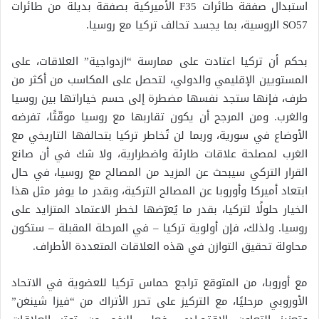
استبدال صفقة طائرات F35 الأميركية بصفقة بديلة من طائرات
SO57 الروسية، بما يجسد تحالف تركيا مع روسيا.
بحكم أن تركيا اعتادت على ممارسة “ازدواجية” العلاقات، على
المستويين الإقليمي والدولي، لتحصل على المكاسب من أكثر من
طرف، فإنها ستجد نفسها مضطرة إلى حسم خياراتها بين روسيا
والغرب. ومن المرجح أن يكون تقاربها مع روسيا موقّتًا، تفرضه
الأوضاع في سورية، وربما لن تُخاطر تركيا بتحالفها التاريخي مع
الغرب لمصلحة علاقات طارئة واضطرارية، ولا شك في أن صانع
القرار التركي سيبحث عن المزيد من المصالح مع روسيا، في حال
ابتعاد أميركا وأوروبا عن المصالح التركية، وبقدر ما يوفر مثل هذا
الخيار حلولًا لتركيا، بقدر ما يُعرّضها لخطر الاعتماد المتزايد على
روسيا. ولذلك، فإن أولوية تركيا – في المرحلة المقبلة – ستكون
محاولة تحقيق التوازن في هذه العلاقات المتعددة الأطراف.
مع أوروبا، من المتوقع تراجع حماس تركيا للعضوية في الاتحاد
الأوروبي مرحليًا، مع التركيز على تحرر الأتراك من “فيزا شينغن”