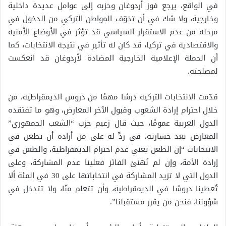
في الواقع، يرجع فوز أردوغان وحزبه إلى عوامل عديدة داخلية
وخارجية، ولا شك في أن تخوّف المواطن التركي من الدخول في
مرحلة من عدم الاستقرار السياسي قد تؤثر في الأوضاع الأمنية
والاقتصادية في تركيا، قد كان له تأثير في نتيجة الانتخابات، كما
أن الحملة الإعلامية الخارجية المضادة لأردوغان قد انعكست
لمصلحته.
قدّمت الانتخابات التركية درسًا مهمًا من دروس الديمقراطية، من
خلال احترام إرادة الشعوب وقبول الآخر المعارض، وهو ما تفتقده
الدول العربية عمومًا، حيث قال زعيم حزب “الشعب الجمهوري”
المعارض بعد خسارته، في ردٍّ له على من أراده أن يطعن في
الانتخابات “إن الطعن يعني عدم احترام الديمقراطية، والطعن في
إرادة الأمة، وإن لم نُهنئ الفائز فعلينا عدم المشاركة، وعلى
الدول التي لا تزيد المشاركة في انتخاباتها على 30 في المئة ألا
تُعطينا دروسًا في الديمقراطية، وأن تتعلم منّا، ولا تتدخل في
شؤوننا، فنحن من يقرر مستقبلنا”.