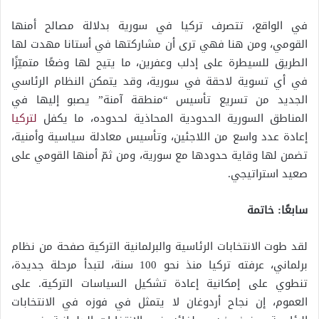
في الواقع، تتصرف تركيا في سورية بدلالة مصالح أمنها
القومي، ومن هنا فهي ترى أن مشاركتها في أستانا مهدت لها
الطريق للسيطرة على إدلب وعفرين، ما يتيح لها وضعًا متميّزًا
في أي تسوية لاحقة في سورية، وقد يتمكن النظام الرئاسي
الجديد من تسريع تأسيس “منطقة آمنة” يصبو إليها في
المناطق السورية الحدودية المحاذية لحدوده، ما يكفل
لتركيا
إعادة عدد واسع من اللاجئين، وتأسيس معادلة سياسية وأمنية،
تضمن لها وقاية حدودها مع سورية، ومن ثمّ أمنها القومي على
صعيد استراتيجي.
سابعًا: خاتمة
لقد طوت الانتخابات الرئاسية والبرلمانية التركية صفحة من نظام
برلماني، عرفته تركيا منذ نحو 100 سنة، لتبدأ مرحلة جديدة،
تنطوي على إمكانية إعادة تشكيل السياسات التركية. على
العموم، إن نجاح أردوغان لا يتمثل في فوزه في الانتخابات