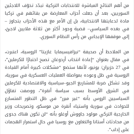
من أهم النتائج المباشرة للانتخابات التركية تبدّد تخوّف اللاجئين
السوريين، بعد أن جعلت أحزاب المعارضة من بقائهم في تركيا
مادة لدعايتها الانتخابية، بل إن الأمر مع هذه الأحزاب يتجاوز –
في بعده السياسي– قضية وجود أكثر من ثلاثة ملايين لاجئ،
إلى موقفها الإيجابي من رأس النظام السوري.
من الملاحظ أن صحيفة “نيزافيسيمايا غازيتا” الروسية، اعتبرت،
في مقال بعنوان “إعادة انتخاب أردوغان تصبح اختبارًا للكرملين”،
في 27 حزيران/ يونيو، لأنها ستضع “مشكلات كبيرة أمام القيادة
الروسية في ظل وعوده بمواصلة العمليات العسكرية في سورية،
وقد تشكل ضربة للمشاريع الجيو–سياسية والاقتصادية للكرملين
في الشرق الأوسط بسبب سياسة أنقرة”، ووصفت تفاؤل
السياسيين الروس بأنه “غير مبرر” في ظل التطور المتسارع
للحوادث في سورية واستياء أنقرة من موسكو، وتصريحات وزير
الخارجية التركي مولود جاووش أوغلو بأنه “لن تكون هناك جدوى
من محادثات أستانا والتعاون مع روسيا في حال استمرار الهجمات
على إدلب”.