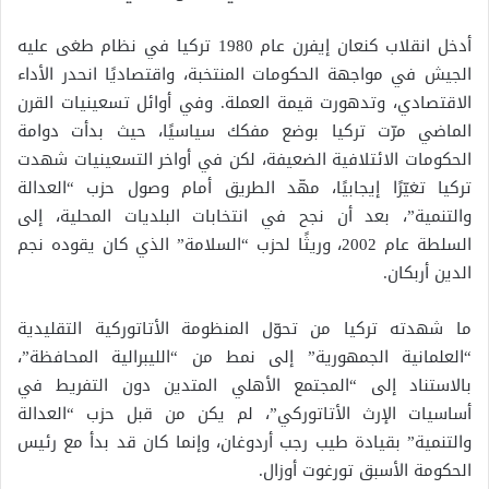
أدخل انقلاب كنعان إيفرن عام 1980 تركيا في نظام طغى عليه
الجيش في مواجهة الحكومات المنتخبة، واقتصاديًا انحدر الأداء
الاقتصادي، وتدهورت قيمة العملة. وفي أوائل تسعينيات القرن
الماضي مرّت تركيا بوضع مفكك سياسيًا، حيث بدأت دوامة
الحكومات الائتلافية الضعيفة، لكن في أواخر التسعينيات شهدت
تركيا تغيّرًا إيجابيًا، مهّد الطريق أمام وصول حزب “العدالة
والتنمية”، بعد أن نجح في انتخابات البلديات المحلية، إلى
السلطة عام 2002، وريثًا لحزب “السلامة” الذي كان يقوده نجم
الدين أربكان.
ما شهدته تركيا من تحوّل المنظومة الأتاتوركية التقليدية
“العلمانية الجمهورية” إلى نمط من “الليبرالية المحافظة”،
بالاستناد إلى “المجتمع الأهلي المتدين دون التفريط في
أساسيات الإرث الأتاتوركي”، لم يكن من قبل حزب “العدالة
والتنمية” بقيادة طيب رجب أردوغان، وإنما كان قد بدأ مع رئيس
الحكومة الأسبق تورغوت أوزال.