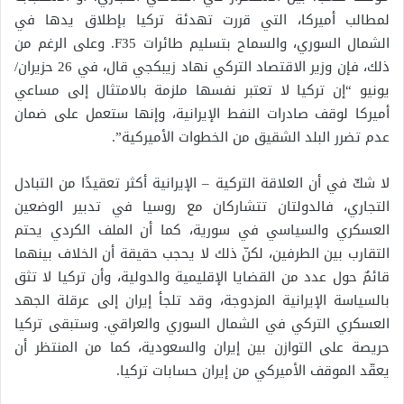
لمطالب أميركا، التي قررت تهدئة تركيا بإطلاق يدها في
الشمال السوري، والسماح بتسليم طائرات F35. وعلى الرغم من
ذلك، فإن وزير الاقتصاد التركي نهاد زيبكجي قال، في 26 حزيران/
يونيو “إن تركيا لا تعتبر نفسها ملزمة بالامتثال إلى مساعي
أميركا لوقف صادرات النفط الإيرانية، وإنها ستعمل على ضمان
عدم تضرر البلد الشقيق من الخطوات الأميركية”.
لا شكّ في أن العلاقة التركية – الإيرانية أكثر تعقيدًا من التبادل
التجاري، فالدولتان تتشاركان مع روسيا في تدبير الوضعين
العسكري والسياسي في سورية، كما أن الملف الكردي يحتم
التقارب بين الطرفين، لكنّ ذلك لا يحجب حقيقة أن الخلاف بينهما
قائمٌ حول عدد من القضايا الإقليمية والدولية، وأن تركيا لا تثق
بالسياسة الإيرانية المزدوجة، وقد تلجأ إيران إلى عرقلة الجهد
العسكري التركي في الشمال السوري والعراقي. وستبقى تركيا
حريصة على التوازن بين إيران والسعودية، كما من المنتظر أن
يعقّد الموقف الأميركي من إيران حسابات تركيا.