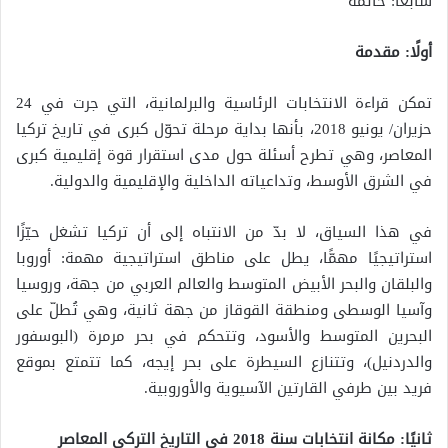
سابعًا: خاتمة
أولًا: مقدمة
تمكن قراءة الانتخابات الرئاسية والبرلمانية، التي جرت في 24
حزيران/ يونيو 2018، بأنها بداية مرحلة تحوّل كبرى في تاريخ تركيا
المعاصر، وهي تطرح أسئلة حول مدى استقرار قوة إقليمية كبرى
في الشرق الأوسط، وتداعياته الداخلية والإقليمية والدولية.
في هذا السياق، لا بدّ من الانتباه إلى أن تركيا تشغل حيّزًا
استراتيجيًا مهمًّا، يطل على مناطق استراتيجية مهمة: أوروبا
والبلقان والبحر الأبيض المتوسط والعالم العربي من جهة، وروسيا
وآسيا الوسطى ومنطقة القوقاز من جهة ثانية، وهي تُطلّ على
البحرين المتوسط والأسود، وتتحكم في بحر مرمرة (البوسفور
والدردنيل)، وتتنازع السيطرة على بحر إيجه، كما تتمتع بموقع
فريد بين طرفي القارتين الآسيوية والأوروبية.
ثانيًا: مكانة انتخابات سنة 2018 في التاريخ التركي المعاصر