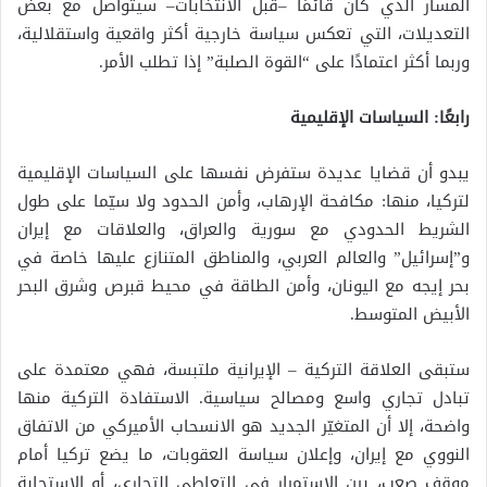
المسار الذي كان قائمًا –قبل الانتخابات– سيتواصل مع بعض
التعديلات، التي تعكس سياسة خارجية أكثر واقعية واستقلالية،
وربما أكثر اعتمادًا على “القوة الصلبة” إذا تطلب الأمر.
رابعًا: السياسات الإقليمية
يبدو أن قضايا عديدة ستفرض نفسها على السياسات الإقليمية
لتركيا، منها: مكافحة الإرهاب، وأمن الحدود ولا سيّما على طول
الشريط الحدودي مع سورية والعراق، والعلاقات مع إيران
و”إسرائيل” والعالم العربي، والمناطق المتنازع عليها خاصة في
بحر إيجه مع اليونان، وأمن الطاقة في محيط قبرص وشرق البحر
الأبيض المتوسط.
ستبقى العلاقة التركية – الإيرانية ملتبسة، فهي معتمدة على
تبادل تجاري واسع ومصالح سياسية. الاستفادة التركية منها
واضحة، إلا أن المتغيّر الجديد هو الانسحاب الأميركي من الاتفاق
النووي مع إيران، وإعلان سياسة العقوبات، ما يضع تركيا أمام
موقف صعب، بين الاستمرار في التعاطي التجاري، أو الاستجابة