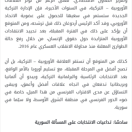
وتعزيز التعاون الاقتصادي. فعلى الرغم من توتر العلاقات
الأوروبية – التركية، في السنوات الأخيرة، فإن الإدارة التركية
الجديدة ستستمر في سعيها للحصول على عضوية الاتحاد
الأوروبي، وقد أكد الرئيس أردوغان ذلك قبل ترشحه، ومن المتوقع
أن يؤكد على ذلك في الفترة المقبلة، بعد تحييد الانتقادات
الأوروبية المتزايدة حول حقوق الإنسان، من خلال رفع حالة
الطوارئ المعلنة منذ محاولة الانقلاب العسكري عام 2016.
كذلك من المتوقع أن تستقر العلاقة الأوروبية – التركية، بل أن
تصبح أفضل في المرحلة المقبلة، مع تسليم أوروبا بالأمر الواقع،
بعد الانتخابات الرئاسية والبرلمانية التركية، ويبدو أن ألمانيا
وبريطانيا تدفعان في اتجاه علاقات أفضل وأعمق، ويبقى
التساؤل عن مدى الاقتراب الفرنسي من هذا الميل، خاصة في
ضوء الدور الفرنسي في منطقة الشرق الأوسط، ولا سيّما في
سورية.
سادسًا: تداعيات الانتخابات على المسألة السورية