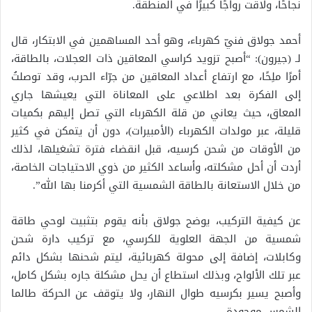
نجاحًا، ولاقت رواجًا كبيرًا في المنطقة.
أحمد جولاق فنيّ كهرباء، وهو أحد المساهمين في الابتكار، قال
لـ (جيرون): “أصبح تزويد كراسي المعاقين ذات العجلات، بالطاقة،
أمرًا ملِحًا، مع ارتفاع أعداد المعاقين من جرّاء الحرب، وقد توصلتُ
إلى الفكرة بعد اطلاعي على المعاناة التي يعيشها جاري
المعاق، حيث يعاني من قلة الكهرباء التي تصل إليهم بكميات
قليلة، عبر مولدات الكهرباء (الأمبيرات)، دون أن يتمكن في كثير
من الأوقات من شحن كرسيه، قبل انقضاء فترة تشغيلها، لذلك
أردت أن أحل مشكلته، وأساعد الكثير من ذوي الاحتياجات الخاصة،
من خلال الاستعانة بالطاقة الشمسية التي أكرمنا بها الله”.
عن كيفية التركيب، يوضح جولاق بأنه يقوم بتثبيت لوحي طاقة
شمسية من الجهة العلوية للكرسي، مع تركيب دارة شحن
وكابلات، إضافة إلى محولة كهربائية، ليتم شحنها بشكل دائم
عبر تلك الألواح، وبذلك استطاع أن يحل مشكلة جاره بشكل كامل،
وأصبح يسير بكرسيه طوال النهار، ولا يتوقف عن الحركة طالما
الشمس موجودة.