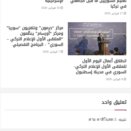
تعليم السوريين ما قبل الجامعي
الإسرائيلية
في تركيا
16 فبراير، 2020
17 فبراير، 2020
مركز “حرمون” وتلفزيون “سوريا”
ومركز “أورسام” ينظّمون
“الملتقى الأول للإعلام التركي –
السوري” - البرنامج التفصيلي
7 فبراير، 2020
انطلاق أعمال اليوم الأول
للملتقى الأول للإعلام التركي-
السوري في مدينة إسطنبول
8 فبراير، 2020
تعليق واحد
تنبيه:
5 ค่าย คาสิโนสด