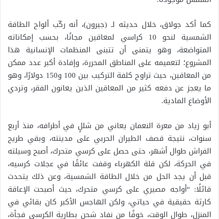
كما أكد جولاق، خلال حديثه لـ (جيرون)، أنه ركّب ألواح الطاقة
الشمسية لنحو 10 كراسي لمعاقين مجانًا، بحسب إمكاناته
المتواضعة، وهو يتمنى أن تتبنى المنظمات الإنسانية هذا
المشروع؛ لتعميمه على المناطق المحررة، وإفادة أكبر عدد ممكن
من المعاقين، حيث تراوح كلفة التركيب بين 100 و150 دولارًا، وهو
ما يعجز عن دفعه كثير من المعاقين الذين يعانون الفقر، وتردي
الأوضاع المادية.
أبو زياد من معرة النعمان يعاني من شللٍ في أطرافه، منذ أربع
سنوات، نتيجة قصف الطيران الحربي على مدينته، وبقي طريح
الفراش طوال أشهر، حتى حصل على كرسي متحرك، أصبح وسيلته
في الحركة، لكن قلة الكهرباء وقفت عائقًا في عجلات كرسيه،
قبل أن يجد الحل من خلال الطاقة الشمسية، وعن ذلك يتحدث
قائلًا: “أواجه مصيري على كرسي متحرك، حيث أصبحت الإعاقة
كارثة حقيقية في حياتي، ولكن الهاجس الأكبر كان بقائي في
المنزل، طوال الوقت، خوفًا من نفاد شحن بطارية الكرسي فجأة،