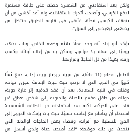
ولكن بعد استفادتي من الشمس؛ حصلت على طاقة مستمرة
لدفع الكرسي، وأصبحت أتحرك باستقلالية، ولم أعد أخشى من أن
يتوقف الكرسي فجأة، فأبقى في قارعة الطريق منتظرًا من
يدفعني ليعيدني إلى المنزل”.
يؤكد أبو زياد أنه وجد عملًا يلائم وضعه الخاص، وبات يذهب
يوميًا إلى عمله بلا مرافق، وتمكن به من إعالة أبنائه وكسب
رزقه، بعيدًا من ذل الحاجة ومرارتها.
الطفل عصام (11 عامًا)، من قرية جرجناز بريف إدلب، دفع ثمنًا
كبيرًا في الحرب التي لا ترحم، حيث غيّرت الإعاقة مجرى حياته،
وقتلت في قلبه السعادة، بعد أن فقد قدمَيه إثر غارة جوية،
حولته من طفل مفعم بالحياة والحيوية إلى شخص معاق غير
قادر على الحركة، لكنه بعد استفادته من الطاقة الشمسية؛
استطاع أن يتأقلم مع إعاقته نسبيًا، حيث بات بإمكانه الخروج إلى
الحيّ للتسلية مع أقرانه، وقضاء بعض الحاجات لوالدته التي
تتحدث عن ذلك موضحة: “لقد أصبحت حياة ولدي أسهل من