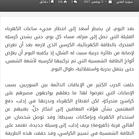
سونيا العلي
3 نوفمبر، 2017
1
156
2 دقائق
بعد اليوم، لن يضطر أسعد إلى انتظار مجيء ساعات الكهرباء
القليلة التي تصل إلى منزله، مساء كل يوم، حتى يشحن كرسيّه
المتحرك بالطاقة الكهربائية، الكرسي الذي لازمه بعد أن تعرض
لإصابة من طائرة حربية سببت له الشلل، إذ يكفيه اليوم أن يعرّض
ألواحَ الطاقة الشمسية التي تم تركيبها لكرسيه لأشعة الشمس،
حتى يتنقل بحرية واستقلالية، طوال اليوم.
خلفت الحرب الكثير من الإعاقات الدائمة بين السوريين، بسبب
الإصابات التي تعرضوا لها؛ ما جعلهم يواجهون مصيرهم على
كراسيّ متحركةٍ، لكن انقطاع الكهرباء وندرتها في إدلب، دفع
المهتمين بشأن هؤلاء المعاقين إلى ابتكار حلٍّ، يغنيهم عن
استخدام الكهرباء وبإمكانات بسيطة؛ وقد توصل شخصان، من
أهالي قرية (كفرومة) بريف إدلب، إلى وسيلة جديدة، تعتمد على
الطاقة الشمسية في تسيير الكراسي، وقد حققت هذه الطريقة