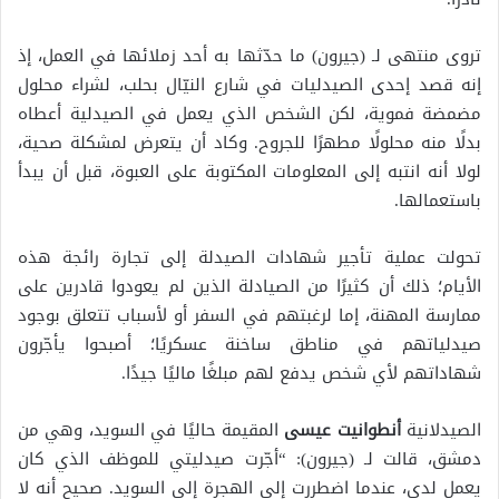
تروى منتهى لـ (جيرون) ما حدّثها به أحد زملائها في العمل، إذ
إنه قصد إحدى الصيدليات في شارع النيّال بحلب، لشراء محلول
مضمضة فموية، لكن الشخص الذي يعمل في الصيدلية أعطاه
بدلًا منه محلولًا مطهرًا للجروح. وكاد أن يتعرض لمشكلة صحية،
لولا أنه انتبه إلى المعلومات المكتوبة على العبوة، قبل أن يبدأ
باستعمالها.
تحولت عملية تأجير شهادات الصيدلة إلى تجارة رائجة هذه
الأيام؛ ذلك أن كثيرًا من الصيادلة الذين لم يعودوا قادرين على
ممارسة المهنة، إما لرغبتهم في السفر أو لأسباب تتعلق بوجود
صيدلياتهم في مناطق ساخنة عسكريًا؛ أصبحوا يأجّرون
شهاداتهم لأي شخص يدفع لهم مبلغًا ماليًا جيدًا.
الصيدلانية
أنطوانيت عيسى
المقيمة حاليًا في السويد، وهي من
دمشق، قالت لـ (جيرون): “أجّرت صيدليتي للموظف الذي كان
يعمل لدي، عندما اضطررت إلى الهجرة إلى السويد. صحيح أنه لا