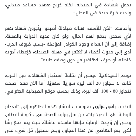
يحمل شهادة في الصيدلة، لكنه خريج معهد مساعد صيدلي،
ولديه خبرة جيدة في المجال”.
وأضافت: “لكن للأسف، هناك صيادلة أصبحوا يأجرون شهاداتهم
لأي شخص يدفع لهم المال، ولو كان عديم الدراية بالمهنة.
إضافة إلى أنّ انعدام وجود الكوادر المؤهلة -بسبب ظروف الحرب-
أدى إلى حدوث أخطاء لا تُغتفر في مهنة الصيدلة، كإعطاء أدوية
خاطئة، أو صرف العقاقير من دون وصفة طبية”.
توضح الصيدلانية عيسى أن تكلفة استئجار الشهادة، قبل الحرب،
كانت لا تتجاوز 20 ألف ليرة سورية شهريًا. أما الآن فقد أصبحت
تتجاوز 80 - 100 ألف ليرة، وذلك بحسب موقع الصيدلية الجغرافي.
الطبيب
رامي عزاوي
يعزو سبب انتشار هذه الظاهرة إلى “انعدام
الرقابة على الصيدليات، من قبل وزارة الصحة في حكومة النظام.
وحتى إن وُجِدت الرقابة فإنها فاسدة فاشلة، حيث يتم دفع رشًا
لكي يتم التغاضي عن هذا التجاوز، ويتم تسجيل كل شيء على