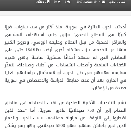
نسرين أنابلي
19 سبتمبر، 2017
1
50
2 دقائق
أحدثت الحرب الدائرة في سورية، منذ أكثر من ست سنوات، ضررًا
كبيرًا في القطاع الصحي؛ فإلى جانب استهداف المشافي
والمراكز الصحية من قِبل النظام وحليفه الروسي، وخروج الكثير
منها عن الخدمة، برزت مشكلة أخرى أرخت بظلالها حتى على
المناطق التي لم تشهد أحداثًا عسكرية ساخنة، وهي هجرة
الكفاءات العلمية وأصحاب الشهادات من أطباء وصيادلة، لتعذّر
ممارسة مهنتهم في ظل الحرب، أو لاستكمال دراساتهم العليا
في الخارج، بعد أن غدت متابعة الدراسة والاختصاص في سورية
بعيدة من الإمكان.
تشير التقديرات الأخيرة الصادرة عن نقيب الصيادلة في مناطق
النظام إلى أن 750 صيدلانيًا غادروا سورية. أما “عدد الذين
اضطروا إلى التوقف عن مزاولة مهنتهم، بسبب الحرب والدمار
الذي لحق بأماكن عملهم، فهو 5500 صيدلاني، وهو رقم يشكل