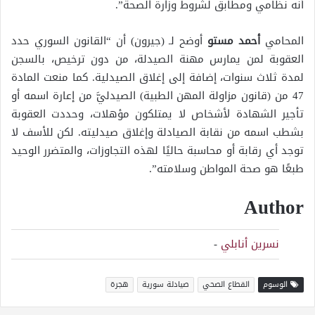
أنه نظامي ومطابق لشروط وزارة الصحة”.
المحامي
أحمد مستو
أوضح لـ (جيرون) أن “القانون السوري حدد
العقوبة لمن يمارس مهنة الصيدلة، من دون ترخيص، بالسجن
لمدة ثلاث سنوات، إضافة إلى إغلاق الصيدلية. كما منعت المادة
47 من (قانون مزاولة المهن الطبية) الصيدليَّ من إعارة اسمه أو
تأجير الشهادة لأشخاص لا يمتلكون مؤهلات، وحددت العقوبة
بشطب اسمه من نقابة الصيادلة وإغلاق صيدليته. لكن للأسف لا
توجد أي رقابة أو محاسبة حاليًا لهذه التجاوزات، والمتضرر الوحيد
طبعًا هو صحة المواطن وسلامته”.
Author
نسرين أنابلي
-
الوسوم
القطاع الصحي
صيادلة سورية
هجرة