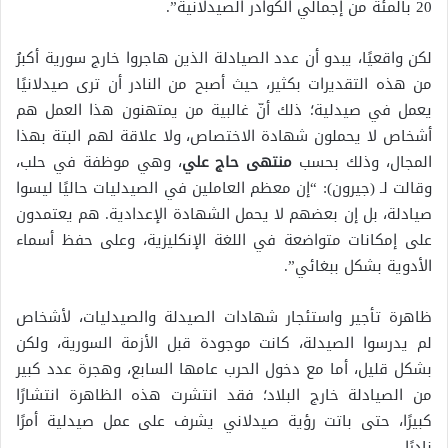
20 بالمئة من إجمالي الكوادر الصيدلانية”.
لكن واقعيًا، يبدو أن عدد الصيادلة الذين هاجروا خارج سورية أكبرُ
من هذه التقديرات بكثير، حيث أصبح من النادر أن ترى صيدلانيًا
يعمل في صيدلية؛ ذلك أنّ غالبية من يمتهنون هذا العمل هم
أشخاص لا يحملون شهادة الاختصاص، ولا علاقة لهم البتة بهذا
المجال، وذلك بحسب
منتهى حاج علي
، وهي موظفة في حلب،
وقالت لـ (جيرون): “إن معظم العاملين في الصيدليات حاليًا ليسوا
صيادلة، بل إن بعضهم لا يحمل الشهادة الإعدادية. هم يعتمدون
على إمكانات متواضعة في اللغة الإنكليزية، وعلى حفظ أسماء
الأدوية بشكل ببغائي”.
ظاهرة تأجير واستئجار شهادات الصيدلة والصيدليات، لأشخاص
لم يدرسوا الصيدلة، كانت موجودة قبل الأزمة السورية، ولكن
بشكل قليل، أما مع دخول الحرب عامها السابع، وهجرة عدد كبير
من الصيادلة خارج البلاد؛ فقد انتشرت هذه الظاهرة انتشارًا
كبيرًا، حتى باتت رؤية صيدلاني يشرف على عمل صيدلية أمرًا
نادرًا.