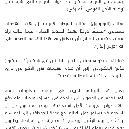
برمجي، من المرجح أنه كان أحد أدوات المراقبة التي سُرقت من
(وكالة الأمن القومي الأميركي).
وقالت (اليوروبول) -وكالة الشرطة الأوربية- إن هذه الهجمات
تستدعي “تحقيقًا دوليًا معقدًا لتحديد الجناة”، فيما طالب براد
سميث حكوماتِ العالم بأن تتعامل مع هذا الهجوم الضخم على
أنه “جرس إنذار”.
كما لفت ميكو هايوبنين -رئيس الباحثين في شركة (أف سيكيور)
للأمن الإلكتروني- إلى أن هذه الهجمات هي الأكبر في تاريخ
“البرمجيات الخبيثة، للمطالبة بفدية”.
يعمل هذا البرنامج الخبيث على قرصنة المعلومات، ومنع
المستخدم من الوصول إلى برامجه في جهازه، ويطلب منه دفع
“300 دولار أميركي” لأجل استعادتها. وحذر مختصون من أن
الهجوم قد يستمر حول العالم، مع عودة الموظفين إلى أعمالهم
ابتداءً من يوم الإثنين، وبحسب (أ ف ب)، فإن القراصنة يطلبون
دفع فدية بعملة افتراضية هي (بيتكوين)، بحيث يصعب تقفي