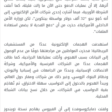
أثرها، إلا أن عمليات الدفع حتى الآن ما زالت قليلة، كما أعلنت
الشرطة الأوربية، فيما أشارت إحدى شركات الأمن الإلكتروني، إلى
أنه دُفِع نحو “32 ألف دولار بواسطة بيتكوين”، لكن (وزارة الأمن
الداخلي الأميركية)، حذرت من أن “دفع الفدية لا يضمن استعادة
الملفات”.
استهدفت الهجمات الإلكترونية عددًا من المستشفيات
البريطانية؛ فحذرت المواطنين من مراجعتها خوفًا من عدم الوصول
إلى البيانات بسبب الهجوم، وأجّلت عملياتها الجراحية، كما طالت
الهجمات عددًا من الشركات الفرنسية والأميركية، وشركةَ
الاتصالات الإسبانية، وعددًا من الجامعات في إسبانيا واليونان،
ونظامَ البنوك الروسي، وغير ذلك من شركات ومقار حول العالم،
ويبدأ الهجوم بالدخول إلى الحواسيب سهلة الاختراق، ثم تُهاجَم
بقية الحواسيب في الشركات، من خلال نسخ بيانات الشبكة
المحلية.
ولفتت (مايكروسوفت) إلى أن الفيروس يهاجم نسخة (ويندوز