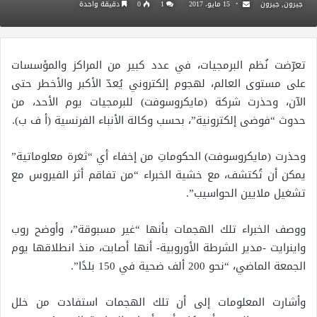
جيرون, جيرون
15 مايو، 2017
1
0
دقيقة واحدة
تعرّضت نُظم البرمجيات، في عدد كبير من المراكز والمؤسسات
على مستوى العالم، لهجوم إلكتروني يُعدّ الأكبر والأخطر حتى
الآن، وحذرت شركة (مايكروسوفت) للبرمجيات يوم الأحد، من
حدوث “فوضى إلكترونية”، بحسب وكالة الأنباء الفرنسية (أ ف ب).
وحذرت (مايكروسوفت) الحكوماتِ من إخفاء أي “ثغرة معلوماتية”
يمكن أن تُكتشف، مع خشية الخبراء “من تفاقم أثر الفيروس مع
تشغيل ملايين الحواسيب”.
ووصف الخبراء تلك الهجمات بأنها “غير مسبوقة”، وأوضح روب
واينرايت -مدير الشرطة الأوروبية- أنها أصابت، منذ انطلاقها يوم
الجمعة الماضي، “نحو 200 ألف ضحية في 150 بلدًا”.
وأشارت المعلومات إلى أن تلك الهجمات استفادت من خلل