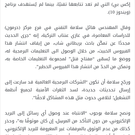
إكس بي) التي لم تعد تتابعها تقنيًا، بينما لم يُستهدف برنامج
(ويندوز 10).
وقال المهندس هائل سلامة التقني في فرع مركز (حرمون)
للدراسات المعاصرة، في غازي عنتاب التركية، إنه “جرى الحديث
مجددًا عن تمكّن باحث بريطاني شاب، من إيقاف انتشار هذا
الفيروس الخبيث، من خلال الوصول الى التعليمات البرمجية له،
ووضع ما يُسمّى “مفتاح قتل” لمجموعة التعليمات الخاصة به،
وتمكن من الحدّ من انتشار هذا الفيروس الخطير”.
ورجّح سلامة أن تكون “الشركات البرمجية العالمية قد سارعت إلى
إرسال تحديثات جديدة، لسد الثغرات الأمنية لجميع أنظمة
التشغيل؛ لتلافي حدوث مثل هذه المشاكل لاحقًا”.
ونصح سلامة بوجوب “الانتباه عند وصول أي رسائل إلى البريد
الإلكتروني، من دون التأكد من المرسِل، إن كان موثوقًا به”، وحذر
كذلك من عدم الوثوق بالمرفقات غير المعروفة للبريد الإلكتروني،