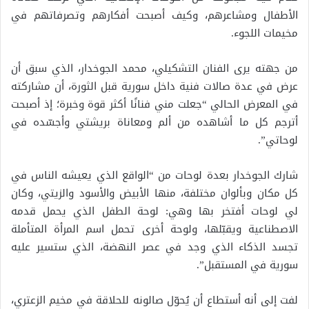
الأطفال ومشاعرهم، وكيف أصبحت أفكارهم وتصرفاتهم في
مخيمات اللجوء.
من جهته يرى الفنان التشكيلي، محمد الجوخدار، الذي سبق أن
عرض في عدة صالات فنية داخل سورية قبل الثورة، أن مشاركته
في المعرض الحالي “جعلت مني فنانًا أكثر قوة وخبرة؛ إذ أصبحت
أترجم كل ما أشاهده من ألم ومعاناة بريشتي وأجسّده في
لوحاتي”.
شارك الجوخدار بعدة لوحات من “الواقع الذي يعيشه الناس في
كل مكان وبألوان مختلفة، منها الأبيض والأسود والزيتي، وكان
لي لوحات أفتخر بها وهي: لوحة الطفل الذي يحمل قدمه
الاصطناعية ويقبّلها، ولوحة أخرى تحمل اسم المرأة المتأملة
تجسد الذكاء الذي وجد في عصر النهضة، الذي ستسير عليه
سورية في المستقبل”.
لفت إلى أنه أستطاع أن يُحوّل صالونه للحلاقة في مخيم الزعتري،