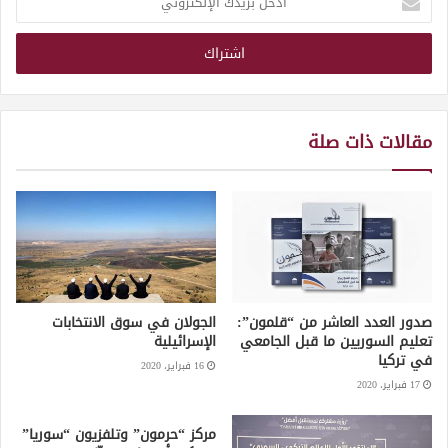
بريدك
الإلكتروني
مقالات ذات صلة
صدور العدد العاشر من “قلمون”:
الجولان في سوق الانتخابات
تعليم السوريين ما قبل الجامعي
الإسرائيلية
في تركيا
16 فبراير، 2020
17 فبراير، 2020
مركز “حرمون” وتلفزيون “سوريا”