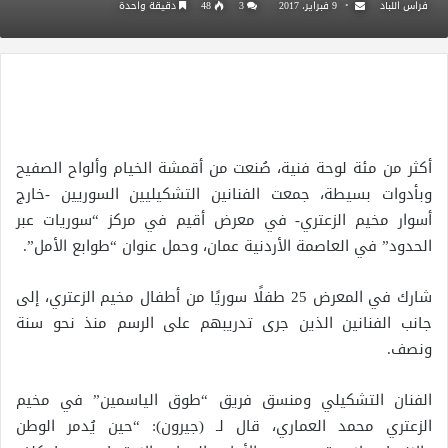
فراس اللباد
9 فبراير، 2017
3
48
دقيقة واحدة
أكثر من مئة لوحة فنية، صُنعت من أقمشة الخيام وألواح الصفيح
وبأدوات بسيطة، جمعت الفنانين التشكيليين السوريين -خارج
أسوار مخيم الزعتري- في معرض أقيم في مركز “سوريات عبر
الحدود” في العاصمة الأردنية عمان، وحمل عنوان “طوابع الأمل”.
شارك في المعرض 25 طفلًا سوريًا من أطفال مخيم الزعتري، إلى
جانب الفنانين الذين جرى تدريبهم على الرسم منذ نحو سنة
ونصف.
الفنان التشكيلي ومنسق فريق “طوق الياسمين” في مخيم
الزعتري محمد العماري، قال لـ (جيرون): “حين يُدمر الوطن