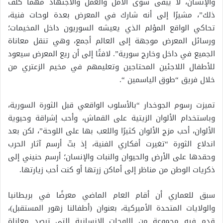
والإنسان، لا يبقى سوى الأمل والعمل والاجتهاد مهما كلف
ذلك”، مشيرًا إلى أنه شارك في المعرض بعدة لوحات فنية،
تحاكي الواقع المؤلم الذي يعيشه السوريون داخل المخيمات؛
ورسائل المعرض موجهة إلى العالم أجمع، وهي تنقل معاناة
الجميع في داخل وخارج سورية”. لافتًا إلى أن ريع المعرض سيعود
للأطفال اللاجئين المحتاجين وتعليمهم في مخيم الزعتري من
خلال فريق “طوق الياسمين “.
تميزت رسوم الجوخدار “بالأسلوب الواقعي قبل الثورة السورية،
وباستخدام الألوان الزيتية على القماش، وأحب إشراقة وحيوية
الألوان، أحب مزج الألوان كثيرًا واللعب بها على اللوحة”، لكن بعد
اندلاع الثورة “تغيرت أفكاري الفنية، إذ بتّ أرسم آثار الحرب
وحقدها على الأرض والحيوان والنبات والإنسان؛ أرسم حنيني إلى
ذكريات الوطن من مناظر إلى أماكن زرتها أو كنت أحب زيارتها.
سبق للعماري أن أقام العام الماضي معرضًا في بريطانيا
والولايات المتحدة الأميركية، بعنوان (أطفالنا زهور المستقبل)،
قدم فيه مجموعة من اللوحات الإنسانية التي ترصد معاناة