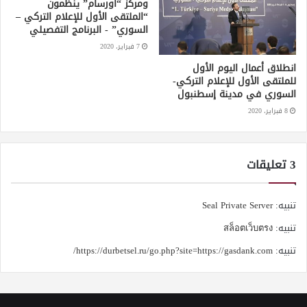
ومركز “أورسام” ينظّمون
“الملتقى الأول للإعلام التركي –
السوري” - البرنامج التفصيلي
7 فبراير، 2020
انطلاق أعمال اليوم الأول
للملتقى الأول للإعلام التركي-
السوري في مدينة إسطنبول
8 فبراير، 2020
‫3 تعليقات
تنبيه:
Seal Private Server
تنبيه:
สล็อตเว็บตรง
تنبيه:
https://durbetsel.ru/go.php?site=https://gasdank.com/