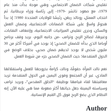
تقليص شبكات الضمان الاجتماعي، وهي موجة بدأت منذ عام
1979، مع صعود تاتشر -1979- إلى رئاسة وزراء بريطانيا، ثم
انتخاب الممثل، رونالد ريغن، رئيسًا للولايات المتحدة 1980؛ إذ بدأ
هجومٌ واسعٌ على شبكة الضمانات الاجتماعية، وضمان العمل
والسكن، وجرى تقليص الميزانيات الاجتماعية، وإضعاف النقابات،
وغيرها، لصالح الربح. وترامب -من جانبه اليوم- يريد وقف برنامج
أوباما الذي بدأه للضمان الصحي؛ إذ يوجد في أميركا أكثر من 30
مليون شخص لا يوجد لديهم ضمان صحي، بخلاف الوضع في
الدول المتقدمة؛ حيث الضمان الصحي جزء من شروط العمل.
نعم نالت المرأة حقوقًا، ونالت كرامةً بخروجها للعمل واستقلالها
المادي، غير أن المجتمع وقوى اليمين في الدول المتقدمة تريد
معاقبتها لقاء قيامها بوظيفة “الخلق المقدس”، ويريد ترامب
وسياسته اليمينة جعل حياتها أكثر صعوبة مما هي عليه الآن. إنه
النظام الذي يضع الربح فوق كل القيم الإنسانية.
Author