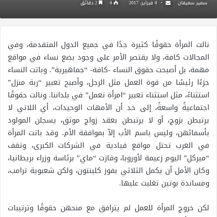
سمير سعيفان
4 فبراير، 2017
4
2 دقائق
نالت المرأة حقوقًا كثيرة جدًا في جميع الدول المتقدمة، وفي
المجالات كافة، ولا يقتصر الأمر على وجود بضع نساء في مواقع
مهمة، بل أصبحت حقوق النساء -كافة- “جماهيرية”. وباتت النساء
جزءًا رئيسًا من قوة العمل مثل الرجل، وأصبح تعبير “ربة منزل”
استثناءً، مثل استثناء تعبير “امرأة تعمل” في بلداننا. ونالت حقوقًا
اجتماعيةً واسعةً، إلى حد أن الأمهات الوحيدات، أي اللاتي لا
يرتبطن بزوج، أو لا يرتبطن بعقد زواج موثق، يسجلن المولود
بأسمائهن، وليس باسم الأب إلاّ بموافقة الأم. وقد باتت المرأة
في الغرب تحتل مواقع قيادية في الشركات الكبرى، وتقف
“ميركل” اليوم زعيمة لأوروبا، وفازت “ماي” برئاسة وزراء بريطانيا،
وكان الأمل أن يكمل الثلاثي بفوز كلينتون، ولكن شعبوية ترامب،
ومساندة بوتين تغلبت عليها.
لكن خروج المرأة للعمل لم يترافق مع منحهن حقوقًا وترتيبات