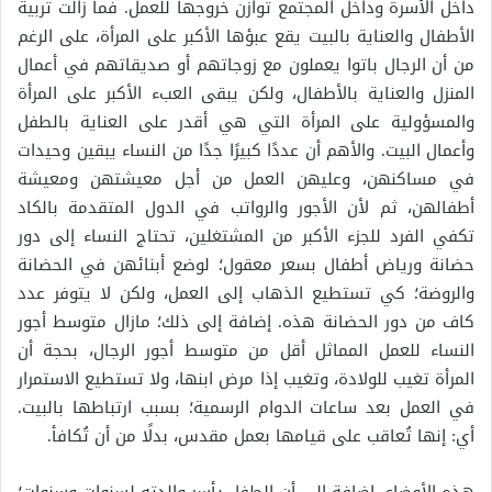
داخل الأسرة وداخل المجتمع توازن خروجها للعمل. فما زالت تربية
الأطفال والعناية بالبيت يقع عبؤها الأكبر على المرأة، على الرغم
من أن الرجال باتوا يعملون مع زوجاتهم أو صديقاتهم في أعمال
المنزل والعناية بالأطفال، ولكن يبقى العبء الأكبر على المرأة
والمسؤولية على المرأة التي هي أقدر على العناية بالطفل
وأعمال البيت. والأهم أن عددًا كبيرًا جدًا من النساء يبقين وحيدات
في مساكنهن، وعليهن العمل من أجل معيشتهن ومعيشة
أطفالهن، ثم لأن الأجور والرواتب في الدول المتقدمة بالكاد
تكفي الفرد للجزء الأكبر من المشتغلين، تحتاج النساء إلى دور
حضانة ورياض أطفال بسعر معقول؛ لوضع أبنائهن في الحضانة
والروضة؛ كي تستطيع الذهاب إلى العمل، ولكن لا يتوفر عدد
كاف من دور الحضانة هذه. إضافة إلى ذلك؛ مازال متوسط أجور
النساء للعمل المماثل أقل من متوسط أجور الرجال، بحجة أن
المرأة تغيب للولادة، وتغيب إذا مرض ابنها، ولا تستطيع الاستمرار
في العمل بعد ساعات الدوام الرسمية؛ بسبب ارتباطها بالبيت.
أي: إنها تُعاقب على قيامها بعمل مقدس، بدلًا من أن تُكافأ.