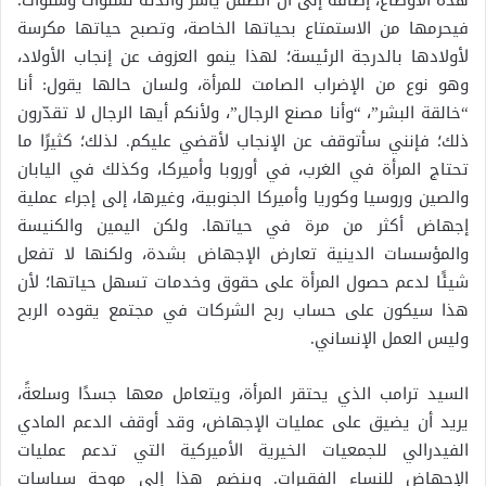
هذه الأوضاع، إضافة إلى أن الطفل يأسر والدته لسنوات وسنوات؛
فيحرمها من الاستمتاع بحياتها الخاصة، وتصبح حياتها مكرسة
لأولادها بالدرجة الرئيسة؛ لهذا ينمو العزوف عن إنجاب الأولاد،
وهو نوع من الإضراب الصامت للمرأة، ولسان حالها يقول: أنا
“خالقة البشر”، “وأنا مصنع الرجال”، ولأنكم أيها الرجال لا تقدّرون
ذلك؛ فإنني سأتوقف عن الإنجاب لأقضي عليكم. لذلك؛ كثيرًا ما
تحتاج المرأة في الغرب، في أوروبا وأميركا، وكذلك في اليابان
والصين وروسيا وكوريا وأميركا الجنوبية، وغيرها، إلى إجراء عملية
إجهاض أكثر من مرة في حياتها. ولكن اليمين والكنيسة
والمؤسسات الدينية تعارض الإجهاض بشدة، ولكنها لا تفعل
شيئًا لدعم حصول المرأة على حقوق وخدمات تسهل حياتها؛ لأن
هذا سيكون على حساب ربح الشركات في مجتمع يقوده الربح
وليس العمل الإنساني.
السيد ترامب الذي يحتقر المرأة، ويتعامل معها جسدًا وسلعةً،
يريد أن يضيق على عمليات الإجهاض، وقد أوقف الدعم المادي
الفيدرالي للجمعيات الخيرية الأميركية التي تدعم عمليات
الإجهاض للنساء الفقيرات. وينضم هذا إلى موجة سياسات