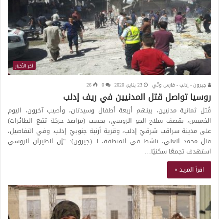
آخر الأخبار
جيرون - إدلب - فارس وتّي
23 يناير، 2020
0
26
روسيا تواصل قتل المدنيين في ريف إدلب
قُتل ثمانية مدنيين، بينهم أربعة أطفال وسيدتان، وأصيب آخرون، اليوم
الخميس، بقصف سلاح الجو الروسي، بحسب (مراصد حركة تتبع الطائرات)
على مدينة سراقب شرقيّ إدلب، وقرية أرنبة جنوبيّ إدلب. وفي التفاصيل،
قال محمد العلي، ناشط في المنطقة، لـ (جيرون): “إن الطيران الروسي
استهدف تجمعًا سكنيًا…
اقرأ المزيد »