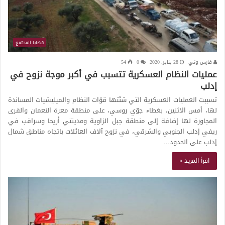
قضايا المجتمع
فارس وتي
28 يناير، 2020
0
54
عمليات النظام العسكرية تتسبب في أكبر موجة نزوح في
إدلب
تسببت العمليات العسكرية التي شنّتها قوّات النظام والميليشيات المساندة
لها، أمس الاثنين، بغطاء جوّي روسي، على منطقة معرة النعمان والقرى
المجاورة لها إضافة إلى منطقة جبل الزاوية ومدينتي أريحا وسراقب في
ريفي إدلب الجنوبي والشرقي، في نزوح آلاف العائلات باتجاه مناطق شمال
إدلب على الحدود…
اقرأ المزيد »