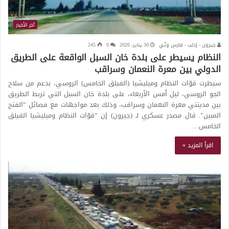
آخر الأخبار
جيرون - إدلب - فارس وتّي
30 يناير، 2020
0
245
النظام يسيطر على بلدة خان السبل الواقعة على الطريق
الدولي بين معرة النعمان وسراقب
سيطرت قوّات النظام وميليشيا (الفيلق الخامس) الروسي، بدعم من سلاح
الجو الروسي، ليل أمس الأربعاء، على بلدة خان السبل التي تربط الطريق
بين مدينتي معرة النعمان وسراقب، وذلك بعد مواجهات مع فصائل “الفتح
المبين”. قال مصدر عسكري لـ (جيرون) إن “قوّات النظام وميليشيا الفيلق
الخامس…
اقرأ المزيد »