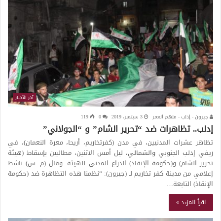
آخر الأخبار
جيرون - إدلب - ملهم العمر
3 سبتمبر، 2019
0
119
إدلب.. تظاهرات ضد “تحرير الشام” و “الجولاني”
تظاهر عشرات المدنيين، في مدن (كفرتخاريم، أريحا، معرة النعمان)، في
ريفي إدلب الجنوبي والشمالي، ليل أمس الاثنين، مطالبين بإسقاط (هيئة
تحرير الشام) و(حكومة الإنقاذ) الذراع المدني للهيئة. وقال (م. س) ناشط
إعلامي من مدينة كفر تخاريم لـ (جيرون): “نظمنا هذه التظاهرة ضد (حكومة
الإنقاذ) التابعة…
اقرأ المزيد »