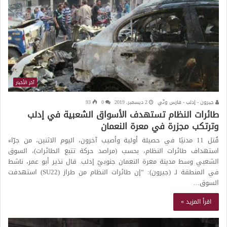
آخر الأخبار
جيرون - إدلب - فارس وتّي
2 ديسمبر، 2019
0
93
طائرات النظام تستهدف الأسواق الشعبية في إدلب
وترتكب مجزرة في معرة النعمان
قُتل 11 مدنيًا في حصيلة أولية وأصيب آخرون، اليوم الاثنين، من جرّاء
استهداف طائرات النظام، بحسب (مراصد حركة تتبع الطائرات)، السوق
الشعبي وسط مدينة معرة النعمان جنوبيّ إدلب. قال نذير أبو عمر، ناشط
في المنطقة لـ (جيرون): “إن طائرات النظام من طراز (SU22) استهدفت
السوق…
اقرأ المزيد »