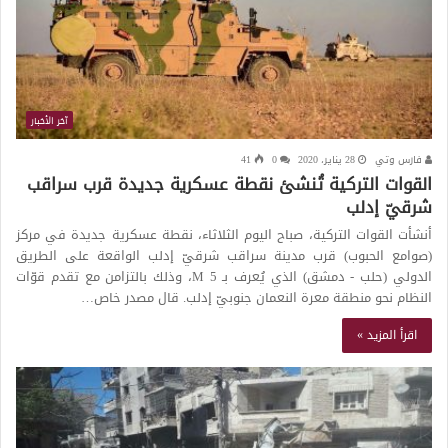
آخر الأخبار
فارس وتي
28 يناير، 2020
0
41
القوات التركية تُنشئ نقطة عسكرية جديدة قرب سراقب
شرقيّ إدلب
أنشأت القوات التركية، صباح اليوم الثلاثاء، نقطة عسكرية جديدة في مركز
(صوامع الحبوب) قرب مدينة سراقب شرقيّ إدلب الواقعة على الطريق
الدولي (حلب - دمشق) الذي يُعرف بـ M 5، وذلك بالتزامن مع تقدم قوّات
النظام نحو منطقة معرة النعمان جنوبيّ إدلب. قال مصدر خاص…
اقرأ المزيد »