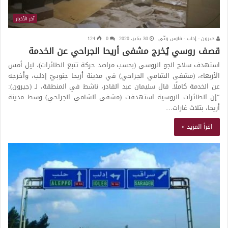
آخر الأخبار
جيرون - إدلب - فارس وتّي
30 يناير، 2020
0
124
قصف روسي يُخرج مشفى أريحا الجراحي عن الخدمة
استهدف سلاح الجو الروسي (بحسب مراصد حركة تتبع الطائرات)، ليل أمس
الأربعاء، (مشفى الشامي الجراحي) في مدينة أريحا جنوبيّ إدلب، وأخرجه
عن الخدمة كاملًا. قال سليمان عبد القادر، ناشط في المنطقة، لـ (جيرون):
“إن الطائرات الروسية استهدفت (مشفى الشامي الجراحي) وسط مدينة
أريحا، بثلاث غارات…
اقرأ المزيد »